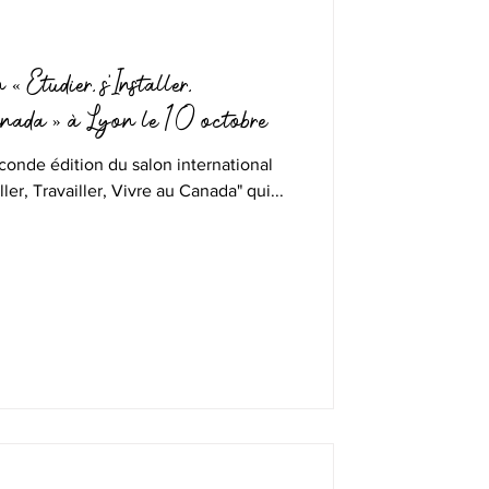
« Étudier, s'Installer,
anada » à Lyon le 10 octobre
econde édition du salon international
ller, Travailler, Vivre au Canada" qui...