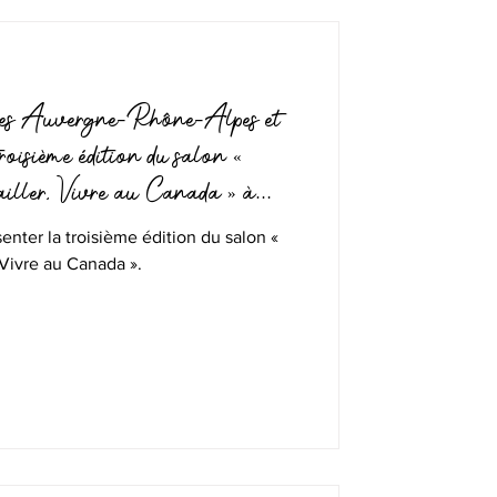
es Auvergne-Rhône-Alpes et
roisième édition du salon «
availler, Vivre au Canada » à
2024
senter la troisième édition du salon «
, Vivre au Canada ».