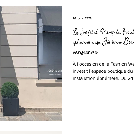
18 juin 2025
Le Sofitel Paris le Fau
éphémère de Jérôme Bli
parisienne
À l'occasion de la Fashion We
investit l'espace boutique du
installation éphémère. Du 24 j
accueille une collaboration e
chaussures Paon-Paon.