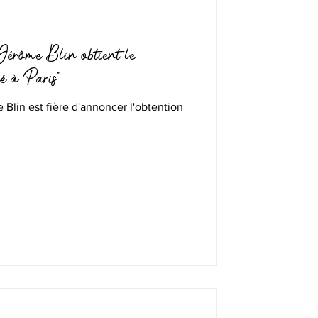
érôme Blin obtient le
ué à Paris"
Blin est fière d'annoncer l'obtention