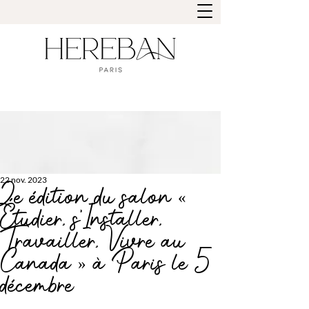
22 nov. 2023
2e édition du salon «
Étudier, s'Installer,
Travailler, Vivre au
Canada » à Paris le 5
décembre