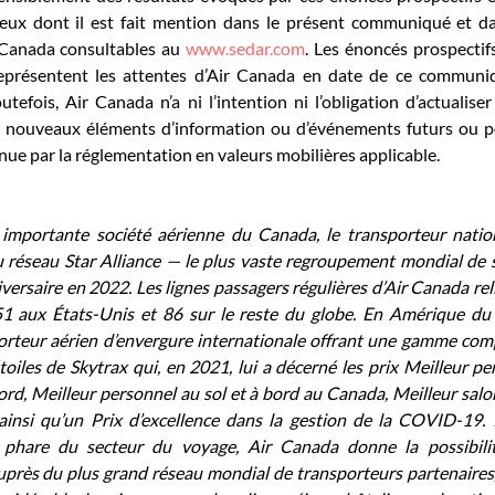
 ceux dont il est fait mention dans le présent communiqué et d
r Canada consultables au 
www.sedar.com
. Les énoncés prospectif
présentent les attentes d’Air Canada en date de ce communiqu
utefois, Air Canada n’a ni l’intention ni l’obligation d’actualiser
e nouveaux éléments d’information ou d’événements futurs ou p
 tenue par la réglementation en valeurs mobilières applicable.
 importante société aérienne du Canada, le transporteur natio
éseau Star Alliance — le plus vaste regroupement mondial de so
versaire en 2022. Les lignes passagers régulières d’Air Canada reli
1 aux États-Unis et 86 sur le reste du globe. En Amérique du
porteur aérien d’envergure internationale offrant une gamme comp
toiles de Skytrax qui, en 2021, lui a décerné les prix Meilleur per
, Meilleur personnel au sol et à bord au Canada, Meilleur salon 
nsi qu’un Prix d’excellence dans la gestion de la COVID-19. 
 phare du secteur du voyage, Air Canada donne la possibilit
uprès du plus grand réseau mondial de transporteurs partenaires,