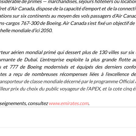
nsidérable de primes — marchandises, séjours hôteliers ou locations
ret d’Air Canada, dispose de la capacité d’emport et de la connectiv
tions sur six continents au moyen des vols passagers d’Air Canad
ons-cargos 767-300 de Boeing. Air Canada s’est fixé un objectif de 
chelle mondiale d’ici 2050.
teur aérien mondial primé qui dessert plus de 130 villes sur six 
urnante de Dubaï. L’entreprise exploite la plus grande flotte
s et 777 de Boeing modernisés et équipés des derniers confor
ates a reçu de nombreuses récompenses liées à l’excellence de 
ansporteur de classe mondiale décerné par le programme Official 
eur prix du choix du public voyageur de l’APEX, et la cote cinq ét
seignements, consultez 
www.emirates.com
.