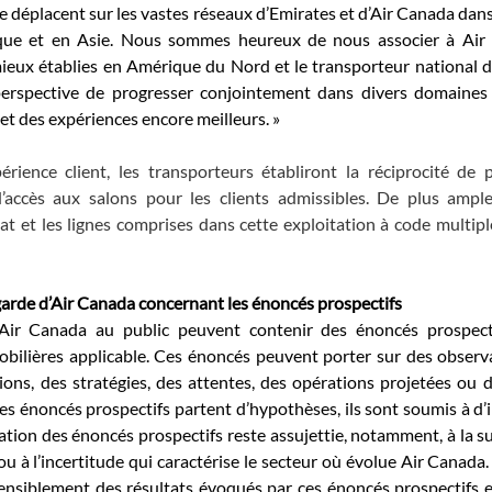
e déplacent sur les vastes réseaux d’Emirates et d’Air Canada dans
que et en Asie. Nous sommes heureux de nous associer à Air C
mieux établies en Amérique du Nord et le transporteur national d
erspective de progresser conjointement dans divers domaines af
 et des expériences encore meilleurs. »
érience client, les transporteurs établiront la réciprocité de p
’accès aux salons pour les clients admissibles. De plus ampl
at et les lignes comprises dans cette exploitation à code multip
garde d’Air Canada concernant les énoncés prospectifs
Air Canada au public peuvent contenir des énoncés prospecti
mobilières applicable. Ces énoncés peuvent porter sur des observ
ions, des stratégies, des attentes, des opérations projetées ou de
es énoncés prospectifs partent d’hypothèses, ils sont soumis à d’
isation des énoncés prospectifs reste assujettie, notamment, à la s
 à l’incertitude qui caractérise le secteur où évolue Air Canada. L
ensiblement des résultats évoqués par ces énoncés prospectifs en