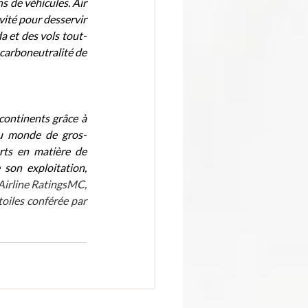
 de véhicules. Air 
ité pour desservir 
a et des vols tout-
carboneutralité de 
continents grâce à 
 au monde de gros-
ts en matière de 
son exploitation, 
Airline RatingsMC, 
oiles conférée par 