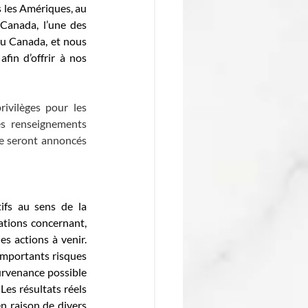
 les Amériques, au 
anada, l’une des 
u Canada, et nous 
in d’offrir à nos 
rivilèges pour les 
es renseignements 
le seront annoncés 
fs au sens de la 
ations concernant, 
s actions à venir. 
importants risques 
urvenance possible 
es résultats réels 
 raison de divers 