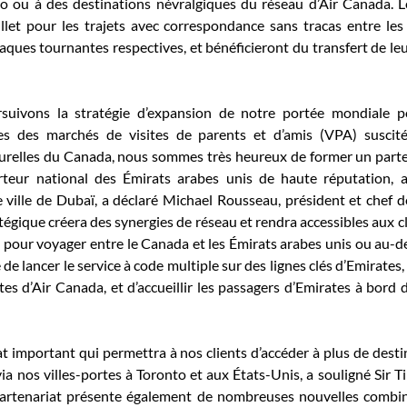
to ou à des destinations névralgiques du réseau d’Air Canada. Le
llet pour les trajets avec correspondance sans tracas entre les
laques tournantes respectives, et bénéficieront du transfert de leu
suivons la stratégie d’expansion de notre portée mondiale p
es des marchés de visites de parents et d’amis (VPA) suscité
relles du Canada, nous sommes très heureux de former un parten
rteur national des Émirats arabes unis de haute réputation, 
ille de Dubaï, a déclaré Michael Rousseau, président et chef de 
égique créera des synergies de réseau et rendra accessibles aux cl
 pour voyager entre le Canada et les Émirats arabes unis ou au-d
 de lancer le service à code multiple sur des lignes clés d’Emirates, 
es d’Air Canada, et d’accueillir les passagers d’Emirates à bord d
riat important qui permettra à nos clients d’accéder à plus de dest
ia nos villes-portes à Toronto et aux États-Unis, a souligné Sir Ti
partenariat présente également de nombreuses nouvelles combina