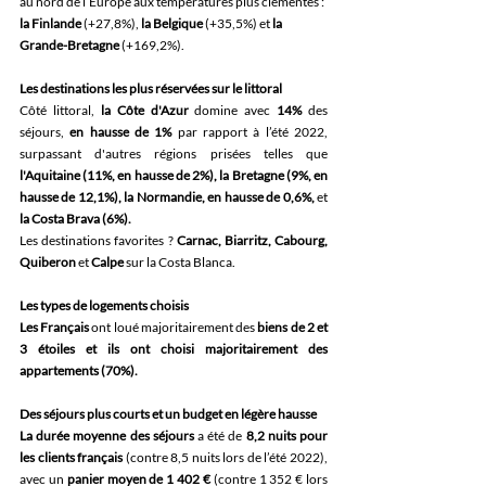
au nord de l’Europe aux températures plus clémentes : 
la Finlande
 (+27,8%), 
la Belgique
 (+35,5%) et 
la 
Grande-Bretagne
 (+169,2%).
Les destinations les plus réservées sur le littoral
Côté littoral,
 la Côte d'Azur 
domine
avec 
14%
 des 
séjours, 
en hausse de 1%
 par rapport à l’été 2022, 
surpassant d'autres régions prisées telles que
l'Aquitaine (11%, en hausse de 2%), la Bretagne (9%, en 
hausse de 12,1%), la Normandie, en hausse de 0,6%, 
et
la Costa Brava (6%). 
Les destinations favorites ? 
Carnac, Biarritz, Cabourg, 
Quiberon 
et 
Calpe 
sur la Costa Blanca.
Les types de logements choisis
Les Français 
ont loué majoritairement des 
biens de 2 et 
3 étoiles et ils ont choisi majoritairement des 
appartements (70%). 
Des séjours plus courts et un budget en légère hausse
La durée moyenne des séjours 
a été de
 8,2 nuits pour 
les clients français 
(contre 8,5 nuits lors de l’été 2022), 
avec un
 panier moyen de 1 402 € 
(contre 1 352 € lors 