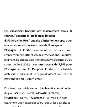
Les vacanciers français ont massivement choisi la 
France, l’Espagne et l’Italie en juillet-août
63% 
de la
 clientèle française d'Interhome 
a opté pour 
une location saisonnière au sein de
 l'Hexagone.
L'Espagne 
et
 l'Italie 
continuent de séduire, avec 
respectivement 
20%
 et 
9%
 des réservations. En outre, 
les Français ont été plus nombreux à y séjourner qu’au 
cours de l’été 2022, avec 
une hausse de 7,8% pour 
l’Espagne
 et 
de 21,1% pour l’Italie
. Un véritable 
plébiscite et sûrement un regain d’intérêt pour l’art, la 
gastronomie ou... le farniente !
D’autres pays ont également très bien tiré leur épingle 
du jeu : 
la Suisse
 (+6,6%), 
la Croatie
 (+33,6%), 
l’Autriche
 (+13,6%), 
l’Allemagne
 (+30,9%). On note 
également une hausse des séjours pour les pays situés 