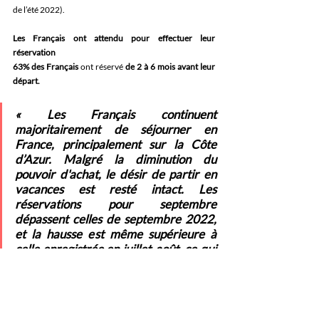
de l’été 2022).
Les Français ont attendu pour effectuer leur 
réservation
63% des Français 
ont réservé
 de 2 à 6 mois avant leur 
départ. 
« Les Français continuent 
majoritairement de séjourner en 
France, principalement sur la Côte 
d’Azur. Malgré la diminution du 
pouvoir d'achat, le désir de partir en 
vacances est resté intact. Les 
réservations pour septembre 
dépassent celles de septembre 2022, 
et la hausse est même supérieure à 
celle enregistrée en juillet-août, ce qui 
est particulièrement encourageant. 
Les prix moins élevés et les 
températures plus clémentes sont des 
critères qui incitent à profiter des 