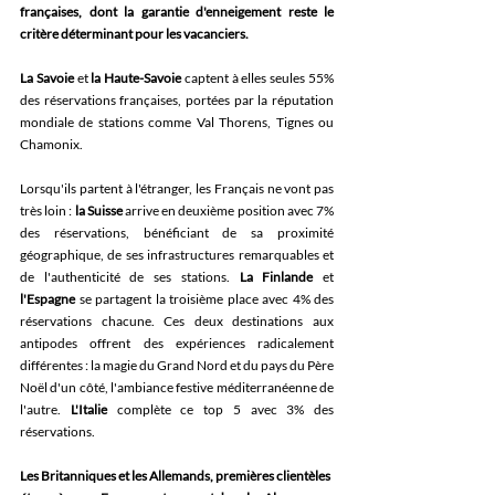
françaises, dont la garantie d'enneigement reste le 
critère déterminant pour les vacanciers.
La Savoie
 et 
la Haute-Savoie
 captent à elles seules 55% 
des réservations françaises, portées par la réputation 
mondiale de stations comme Val Thorens, Tignes ou 
Chamonix. 
Lorsqu'ils partent à l'étranger, les Français ne vont pas 
très loin : 
la Suisse
 arrive en deuxième position avec 7% 
des réservations, bénéficiant de sa proximité 
géographique, de ses infrastructures remarquables et 
de l'authenticité de ses stations. 
La Finlande
 et 
l'Espagne
 se partagent la troisième place avec 4% des 
réservations chacune. Ces deux destinations aux 
antipodes offrent des expériences radicalement 
différentes : la magie du Grand Nord et du pays du Père 
Noël d'un côté, l'ambiance festive méditerranéenne de 
l'autre. 
L'Italie
 complète ce top 5 avec 3% des 
réservations. 
Les Britanniques et les Allemands, premières clientèles 