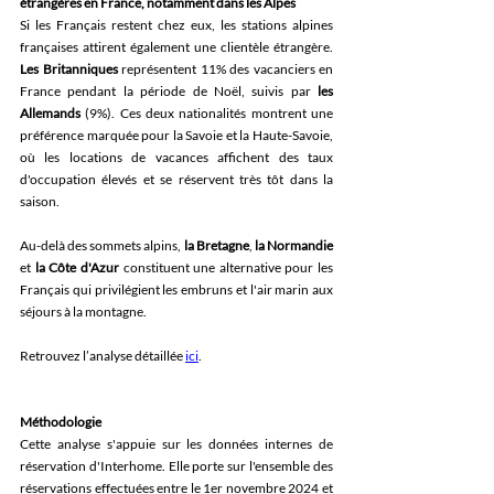
étrangères en France, notamment dans les Alpes
Si les Français restent chez eux, les stations alpines 
françaises attirent également une clientèle étrangère. 
Les Britanniques
 représentent 11% des vacanciers en 
France pendant la période de Noël, suivis par 
les 
Allemands
 (9%). Ces deux nationalités montrent une 
préférence marquée pour la Savoie et la Haute-Savoie, 
où les locations de vacances affichent des taux 
d'occupation élevés et se réservent très tôt dans la 
saison. 
Au-delà des sommets alpins, 
la Bretagne
, 
la Normandie
et 
la Côte d'Azur
 constituent une alternative pour les 
Français qui privilégient les embruns et l'air marin aux 
séjours à la montagne. 
Retrouvez l’analyse détaillée 
ici
. 
Méthodologie
Cette analyse s'appuie sur les données internes de 
réservation d'Interhome. Elle porte sur l'ensemble des 
réservations effectuées entre le 1er novembre 2024 et 