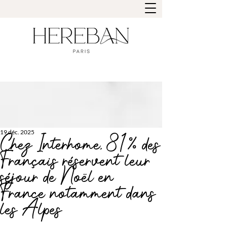
19 déc. 2025
Chez Interhome, 81% des
Français réservent leur
séjour de Noël en
France notamment dans
les Alpes