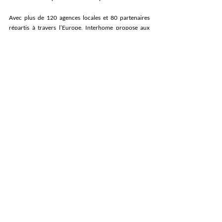
Avec plus de 120 agences locales et 80 partenaires 
répartis à travers l’Europe, Interhome propose aux 
propriétaires une gestion professionnelle de leur bien 
et une assistance fiable sur place. En alliant une large 
diffusion marketing à un service personnalisé, 
l’entreprise aide les propriétaires à optimiser leur taux 
d’occupation, préserver la valeur de leurs biens et 
garantir des revenus locatifs stables. 
Interhome fait partie du groupe HomeToGo (FSE : 
HTG). 
www.interhome.group
Posts récents
Voir tout