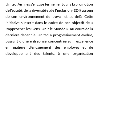
United Airlines s'engage fermement dans la promotion 
de l'équité, de la diversité et de l'inclusion (EDI) au sein 
de son environnement de travail et au-delà. Cette 
initiative s'inscrit dans le cadre de son objectif de « 
Rapprocher les Gens. Unir le Monde ». Au cours de la 
dernière décennie, United a progressivement évolué, 
passant d'une entreprise concentrée sur l'excellence 
en matière d'engagement des employés et de 
développement des talents, à une organisation 
intégrant pleinement les principes d'EDI dans toutes 
ses opérations. Cette transformation stratégique 
influence positivement, non seulement les employés de 
United, mais aussi les communautés avec lesquelles la 
compagnie travaille et interagit.
Posts récents
Voir tout