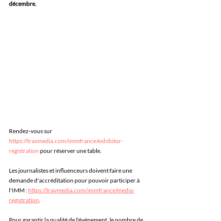
décembre.
Rendez-vous sur 
https://travmedia.com/immfrance/exhibitor-
registration
 pour réserver une table.
Les journalistes et influenceurs doivent faire une 
demande d'accréditation pour pouvoir participer à 
l'IMM : 
https://travmedia.com/immfrance/media-
registration
. 
Pour garantir la qualité de l'événement, le nombre de 