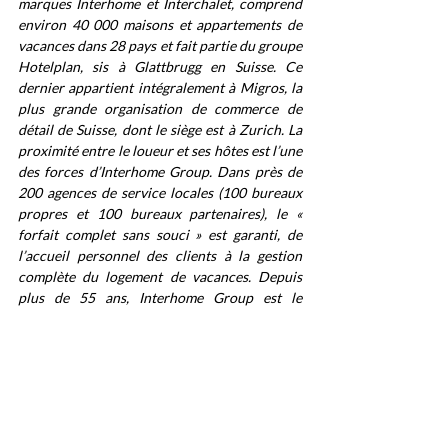
marques Interhome et Interchalet, comprend 
environ 40 000 maisons et appartements de 
vacances dans 28 pays et fait partie du groupe 
Hotelplan, sis à Glattbrugg en Suisse. Ce 
dernier appartient intégralement à Migros, la 
plus grande organisation de commerce de 
détail de Suisse, dont le siège est à Zurich. La 
proximité entre le loueur et ses hôtes est l’une 
des forces d’Interhome Group. Dans près de 
200 agences de service locales (100 bureaux 
propres et 100 bureaux partenaires), le « 
forfait complet sans souci » est garanti, de 
l’accueil personnel des clients à la gestion 
complète du logement de vacances. Depuis 
plus de 55 ans, Interhome Group est le 
prestataire idéal pour les logements de 
vacances. L’offre est variée : elle va du 
modeste chalet ou appartement à la villa 
luxueusement aménagée, au bord de la plage, 
à la campagne ou à la montagne. En 2022, 
Interhome Group a réalisé un chiffre 
d’affaires de CHF 371 millions.