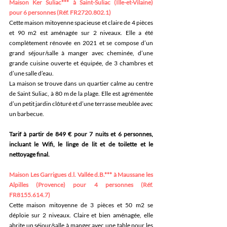
Maison Ker Suliac*** à Saint-Suliac (Ille-et-Vilaine) 
pour 6 personnes (Réf. FR2720.802.1)
Cette maison mitoyenne spacieuse et claire de 4 pièces 
et 90 m2 est aménagée sur 2 niveaux. Elle a été 
complètement rénovée en 2021 et se compose d’un 
grand séjour/salle à manger avec cheminée, d’une 
grande cuisine ouverte et équipée, de 3 chambres et 
d’une salle d’eau. 
La maison se trouve dans un quartier calme au centre 
de Saint Suliac, à 80 m de la plage. Elle est agrémentée 
d’un petit jardin clôturé et d’une terrasse meublée avec 
un barbecue. 
Tarif à partir de 849 € pour 7 nuits et 6 personnes, 
incluant le Wifi, le linge de lit et de toilette et le 
nettoyage final. 
Maison Les Garrigues d.l. Vallée d.B.*** à Maussane les 
Alpilles (Provence) pour 4 personnes (Réf. 
FR8155.614.7)
Cette maison mitoyenne de 3 pièces et 50 m2 se 
déploie sur 2 niveaux. Claire et bien aménagée, elle 
abrite un séjour/salle à manger avec une table pour les 