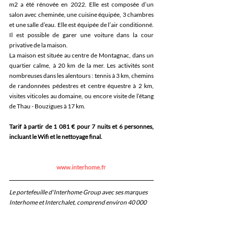
m2 a été rénovée en 2022. Elle est composée d’un 
salon avec cheminée, une cuisine équipée, 3 chambres 
et une salle d’eau. Elle est équipée de l’air conditionné. 
Il est possible de garer une voiture dans la cour 
privative de la maison. 
La maison est située au centre de Montagnac, dans un 
quartier calme, à 20 km de la mer. Les activités sont 
nombreuses dans les alentours : tennis à 3 km, chemins 
de randonnées pédestres et centre équestre à 2 km, 
visites viticoles au domaine, ou encore visite de l’étang 
de Thau - Bouzigues à 17 km.
Tarif à partir de 1 081 € pour 7 nuits et 6 personnes, 
incluant le Wifi et le nettoyage final.
www.interhome.fr
Le portefeuille d'Interhome Group avec ses marques 
Interhome et Interchalet, comprend environ 40 000 
maisons et appartements de vacances dans 28 pays et 
fait partie du groupe Hotelplan, sis à Glattbrugg en 