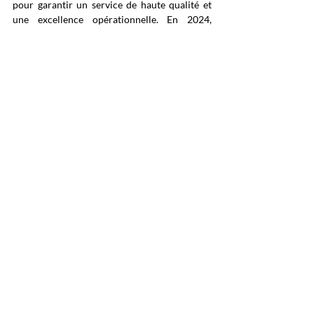
pour garantir un service de haute qualité et 
une excellence opérationnelle. En 2024, 
Interhome a enregistré 9,4 millions de 
nuitées, confortant ainsi sa position parmi les 
marques de location de vacances les plus 
reconnues et les plus fiables d'Europe.
Avec plus de 120 agences locales et 80 
partenaires répartis à travers l’Europe, 
Interhome propose aux propriétaires une 
gestion professionnelle de leur bien et une 
assistance fiable sur place. En alliant une large 
diffusion marketing à un service personnalisé, 
l’entreprise aide les propriétaires à optimiser 
leur taux d’occupation, préserver la valeur de 
leurs biens et garantir des revenus locatifs 
stables.
Interhome fait partie du groupe HomeToGo 
(FSE : HTG).
www.interhome.group