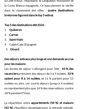
la Côte d'Azur, l'Aquitaine, le Languedoc-Roussillon et 
la Costa Blanca espagnole. Ce basculement se vérifie 
dans le classement des villes :
 quatre destinations 
bretonnes figurent dans le top 5 estival.
Top 5 des destinations été 2026 :
1.     
Quiberon
2.     
Carnac
3.     
Saint-Malo
4.     Calpe/Calp (Espagne)
Dinard
Des séjours estivaux plus longs et une demande accrue 
pour les maisons
Les durées de séjour s'allongent pour l'été : 
43 % des 
vacanciers
 prévoient des séjours de 5 à 7 nuitées, 
32 % 
optent pour 8 à 14 nuitées
, et 11 % partent pour 15 
nuitées ou plus. Les courts séjours (jusqu'à 4 nuitées) 
ne représentent plus que 14 % des réservations, contre 
28 % pendant l'hiver.
La répartition entre 
appartements (58 %) et maisons 
(42 %)
 s'équilibre davantage pour la période estivale, 