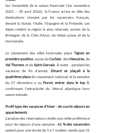
Sur l'ensemble de la saison hivernale (1er novembre 
2025 – 30 avril 2026), la France arrive en tête des 
destinations choisies par les vacanciers français, 
devant la Suisse, l'Italie, l'Espagne et la Finlande. Les 
Alpes restent la région la plus réservée, suivies de la 
Bretagne, de la Côte d'Azur, du Valais suisse et de la 
Normandie.
Le classement des villes hivernales place 
Tignes en 
première position
, suivie du 
Corbier
, des 
Menuires
, de 
Val Thorens
 et de 
Saint-Gervais
. À noter : pendant les 
vacances de fin d'année, 
Dinard se plaçait à la 
quatrième place
 du classement national, et la semaine 
du 27 décembre a vu 
Pornic entrer dans le top 5
, 
confirmant l'attractivité du littoral atlantique hors 
saison estivale.
Profil type des vacances d'hiver : de courts séjours en 
appartements
L'analyse des réservations révèle une nette préférence 
pour les séjours d'une semaine : 
61 % des vacanciers
optent pour une durée de 5 à 7 nuitées, tandis que 31 