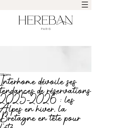
19 janv.
Interhome dévoile ses
tendances de réservations
2025-2026 : les
Alpes en hiver, la
Bretagne en tête pour
l’été