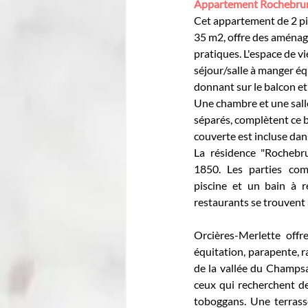
Appartement Rochebrune*
Cet appartement de 2 piè
35 m2, offre des aménag
pratiques. L'espace de v
séjour/salle à manger é
donnant sur le balcon et
Une chambre et une sall
séparés, complètent ce b
couverte est incluse dans
La résidence "Rochebru
1850. Les parties co
piscine et un bain à 
restaurants se trouvent 
Orcières-Merlette offre
équitation, parapente, r
de la vallée du Champsau
ceux qui recherchent de
toboggans. Une terrass