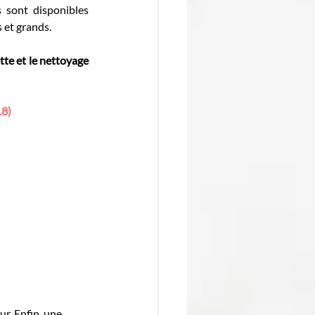
 sont disponibles 
 et grands.
ette et le nettoyage 
18)
r. Enfin, une 