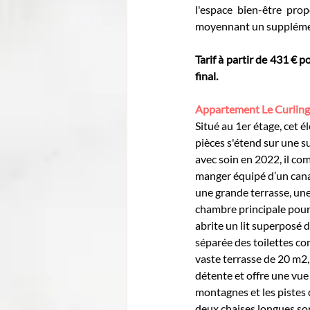
l'espace bien-être pro
moyennant un supplément.
Tarif à partir de 431 € po
final. 
Appartement Le Curling 
Situé au 1er étage, cet 
pièces s'étend sur une s
avec soin en 2022, il co
manger équipé d’un cana
une grande terrasse, une
chambre principale pourv
abrite un lit superposé d
séparée des toilettes co
vaste terrasse de 20 m2, 
détente et offre une vue
montagnes et les pistes d
deux chaises longues son