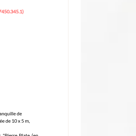
R7450.345.1)
anquille de 
ée de 10 x 5 m, 
"Pierre Plate (en 