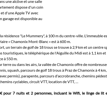
s une alcôve et une salle 
partement dispose d'un coin 
et d'une Apple TV avec 
 garage est disponible au 
 la résidence "Le Mummery", à 100 m du centre-ville. L'immeuble es
viaire « Chamonix Mont-Blanc » est à 600 m.
t, un terrain de golf de 18 trous se trouve à 2,9 km et un centre sp
s touristiques, le téléphérique de l'Aiguille du Midi est à 1,1 km et 
e à 550 m.
ur terre ou dans les airs, la vallée de Chamonix offre de nombreuse
tennis, squash, parcours de golf 18 trous à Praz de Chamonix à 4 km,
avec permis), parapente, parcours d'accrobranche, chemins pédest
hemins cyclables, circuit VTT, location de VTT, …
€ pour 7 nuits et 2 personnes, incluant le Wifi, le linge de lit et