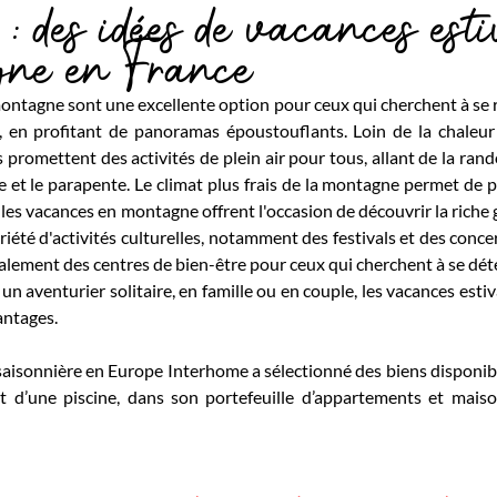
: des idées de vacances est
gne en France
montagne sont une excellente option pour ceux qui cherchent à se 
 en profitant de panoramas époustouflants. Loin de la chaleur 
s promettent des activités de plein air pour tous, allant de la rand
e et le parapente. Le climat plus frais de la montagne permet de p
, les vacances en montagne offrent l'occasion de découvrir la riche
riété d'activités culturelles, notamment des festivals et des concer
ment des centres de bien-être pour ceux qui cherchent à se déten
t un aventurier solitaire, en famille ou en couple, les vacances esti
antages.
 saisonnière en Europe Interhome a sélectionné des biens disponibl
t d’une piscine, dans son portefeuille d’appartements et maiso