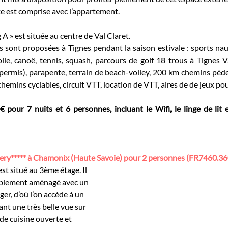
e est comprise avec l’appartement.
 A » est située au centre de Val Claret. 
 sont proposées à Tignes pendant la saison estivale : sports nau
oile, canoë, tennis, squash, parcours de golf 18 trous à Tignes Val
 permis), parapente, terrain de beach-volley, 200 km chemins péd
hemins cyclables, circuit VTT, location de VTT, aires de de jeux po
€ pour 7 nuits et 6 personnes, incluant le Wifi, le linge de lit et
***** à Chamonix (Haute Savoie) pour 2 personnes (FR7460.36
st situé au 3ème étage. Il 
ablement aménagé avec un 
er, d’où l’on accède à un 
nt une très belle vue sur 
e cuisine ouverte et 