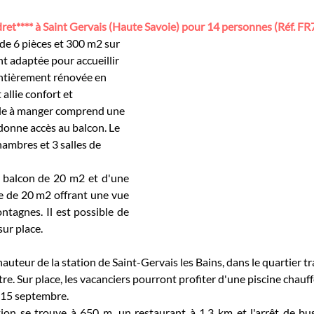
ret**** à Saint Gervais (Haute Savoie) pour 14 personnes (Réf. F
de 6 pièces et 300 m2 sur 
nt adaptée pour accueillir 
Entièrement rénovée en 
llie confort et 
lle à manger comprend une 
donne accès au balcon. Le 
mbres et 3 salles de 
 balcon de 20 m2 et d'une 
 de 20 m2 offrant une vue 
tagnes. Il est possible de 
sur place.
auteur de la station de Saint-Gervais les Bains, dans le quartier tr
re. Sur place, les vacanciers pourront profiter d'une piscine chauff
u 15 septembre.
on se trouve à 650 m, un restaurant à 1,3 km et l'arrêt de bus 