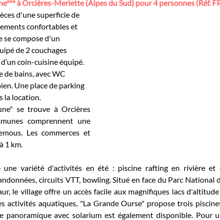
** à Orcières-Merlette (Alpes du Sud) pour 4 personnes (Réf. F
ces d'une superficie de 
ements confortables et 
ie se compose d'un 
quipé de 2 couchages 
 d’un coin-cuisine équipé. 
e de bains, avec WC 
ien. Une place de parking 
 la location.
ne" se trouve à Orcières 
mmunes comprennent une 
remous. Les commerces et 
à 1 km.
 une variété d'activités en été : piscine rafting en rivière et 
andonnées, circuits VTT, bowling. Situé en face du Parc National d
r, le village offre un accès facile aux magnifiques lacs d'altitude 
s activités aquatiques, "La Grande Ourse" propose trois piscines
e panoramique avec solarium est également disponible. Pour un