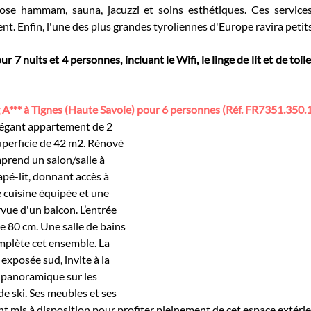
pose hammam, sauna, jacuzzi et soins esthétiques. Ces services
 Enfin, l'une des plus grandes tyroliennes d'Europe ravira petits
ur 7 nuits et 4 personnes, incluant le Wifi, le linge de lit et de toil
A*** à Tignes (Haute Savoie) pour 6 personnes (Réf. FR7351.350.
élégant appartement de 2 
uperficie de 42 m2. Rénové 
mprend un salon/salle à 
pé-lit, donnant accès à 
 cuisine équipée et une 
ue d'un balcon. L’entrée 
e 80 cm. Une salle de bains 
mplète cet ensemble. La 
exposée sud, invite à la 
 panoramique sur les 
e ski. Ses meubles et ses 
t mis à disposition pour profiter pleinement de cet espace extérieu