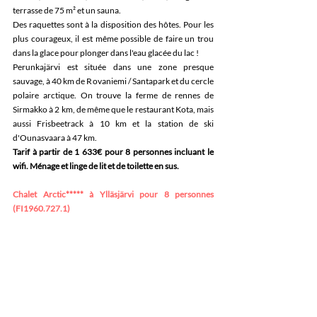
terrasse de 75 m² et un sauna.
Des raquettes sont à la disposition des hôtes. Pour les 
plus courageux, il est même possible de faire un trou 
dans la glace pour plonger dans l'eau glacée du lac ! 
Perunkajärvi est située dans une zone presque 
sauvage, à 40 km de Rovaniemi / Santapark et du cercle 
polaire arctique. On trouve la ferme de rennes de 
Sirmakko à 2 km, de même que le restaurant Kota, mais 
aussi Frisbeetrack à 10 km et la station de ski 
d'Ounasvaara à 47 km.
Tarif à partir de 1 633€ pour 8 personnes incluant le 
wifi. Ménage et linge de lit et de toilette en sus.
Chalet Arctic***** à Ylläsjärvi pour 8 personnes 
(FI1960.727.1)