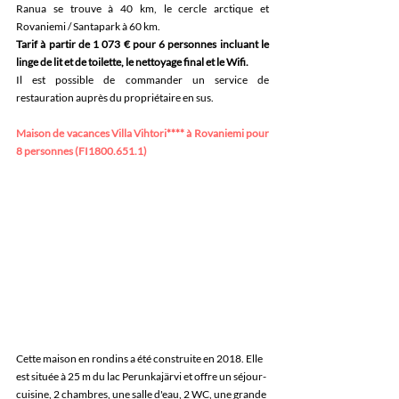
Ranua se trouve à 40 km, le cercle arctique et 
Rovaniemi / Santapark à 60 km.
Tarif à partir de 1 073 € pour 6 personnes incluant le 
linge de lit et de toilette, le nettoyage final et le Wifi. 
Il est possible de commander un service de 
restauration auprès du propriétaire en sus.
Maison de vacances Villa Vihtori**** à Rovaniemi pour 
8 personnes (FI1800.651.1)
Cette maison en rondins a été construite en 2018. Elle 
est située à 25 m du lac Perunkajärvi et offre un séjour-
cuisine, 2
chambres, une salle d'eau, 2 WC, une grande 