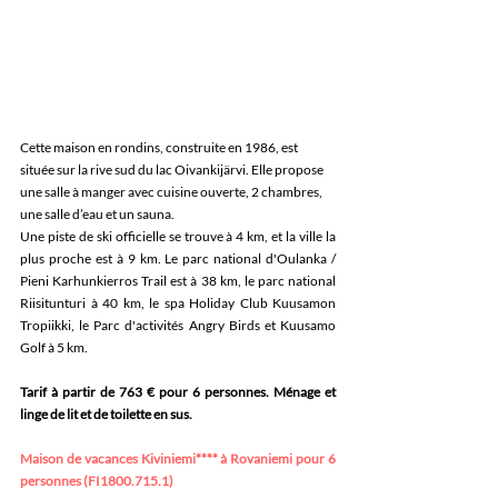
Cette maison en rondins, construite en 1986, est 
située sur la rive sud du lac Oivankijärvi. Elle propose 
une salle à manger avec cuisine ouverte, 2 chambres, 
une salle d’eau et un sauna.
Une piste de ski officielle se trouve à 4 km, et la ville la 
plus proche est à 9 km. Le parc national d'Oulanka / 
Pieni Karhunkierros Trail est à 38 km, le parc national 
Riisitunturi à 40 km, le spa Holiday Club Kuusamon 
Tropiikki, le Parc d'activités Angry Birds et Kuusamo 
Golf à 5 km. 
Tarif à partir de 763 € pour 6 personnes. Ménage et 
linge de lit et de toilette en sus.
Maison de vacances Kiviniemi**** à Rovaniemi pour 6 
personnes (FI1800.715.1)