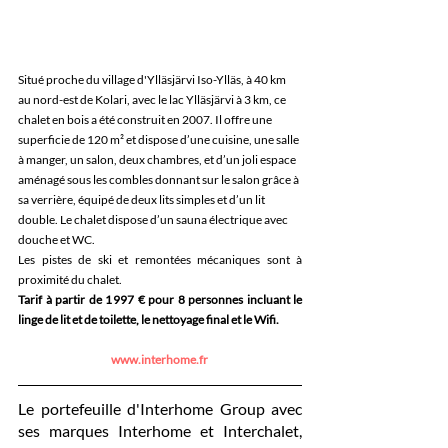
Situé proche du village d'Ylläsjärvi Iso-Ylläs, à 40 km 
au nord-est de Kolari, avec le lac Ylläsjärvi à 3 km, ce 
chalet en bois a été construit en 2007. Il offre une 
superficie de 120 m² et dispose d’une cuisine, une salle 
à manger, un salon, deux chambres, et d’un joli espace 
aménagé sous les combles donnant sur le salon grâce à 
sa verrière, équipé de deux lits simples et d’un lit 
double. Le chalet dispose d’un sauna électrique avec 
douche et WC.
Les pistes de ski et remontées mécaniques sont à 
proximité du chalet.
Tarif à partir de 1 997 € pour 8 personnes incluant le 
linge de lit et de toilette, le nettoyage final et le Wifi.
www.interhome.fr
Le portefeuille d'Interhome Group avec 
ses marques Interhome et Interchalet, 