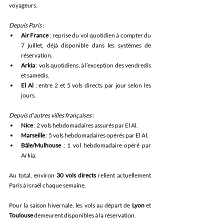
voyageurs. 
Depuis Paris :
Air France
 : reprise du vol quotidien à compter du 
7 juillet, déjà disponible dans les systèmes de 
réservation. 
Arkia
 : vols quotidiens, à l’exception des vendredis 
et samedis. 
El Al
 : entre 2 et 5 vols directs par jour selon les 
jours. 
Depuis d’autres villes françaises :
Nice
 : 2 vols hebdomadaires assurés par El Al. 
Marseille
 : 5 vols hebdomadaires opérés par El Al. 
Bâle/Mulhouse
 : 1 vol hebdomadaire opéré par 
Arkia. 
Au total, environ 
30 vols directs 
relient actuellement 
Paris à Israël chaque semaine. 
Pour la saison hivernale, les vols au départ de 
Lyon
 et 
Toulouse
 demeurent disponibles à la réservation. 