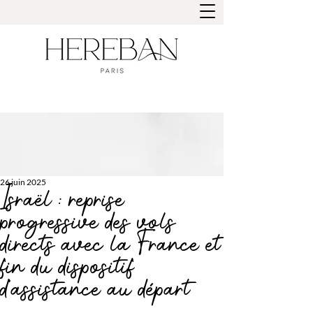
26 juin 2025
Israël : reprise
progressive des vols
directs avec la France et
fin du dispositif
d’assistance au départ