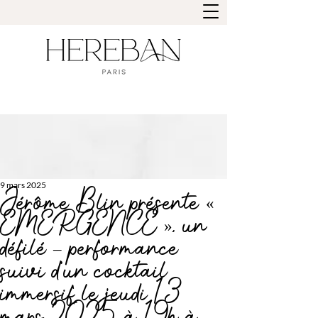
9 mars 2025
Jérôme Blin présente «
EMERGENCE », un
défilé – performance
suivi d’un cocktail
immersif le jeudi 13
mars 2025 à 19h à