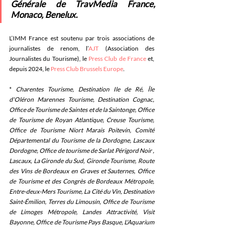
Générale de TravMedia France, 
Monaco, Benelux.
L’IMM France est soutenu par trois associations de 
journalistes de renom, l’
AJT
 (Association des 
Journalistes du Tourisme), le 
Press Club de France
 et, 
depuis 2024, le 
Press Club Brussels Europe
.
* 
Charentes Tourisme, Destination Ile de Ré, Île 
d'Oléron Marennes Tourisme, Destination Cognac, 
Office de Tourisme de Saintes et de la Saintonge, Office 
de Tourisme de Royan Atlantique, Creuse Tourisme, 
Office de Tourisme Niort Marais Poitevin, Comité 
Départemental du Tourisme de la Dordogne, Lascaux 
Dordogne, Office de tourisme de Sarlat Périgord Noir , 
Lascaux, La Gironde du Sud, Gironde Tourisme, Route 
des Vins de Bordeaux en Graves et Sauternes, Office 
de Tourisme et des Congrès de Bordeaux Métropole, 
Entre-deux-Mers Tourisme, La Cité du Vin, Destination 
Saint-Émilion, Terres du Limousin, Office de Tourisme 
de Limoges Métropole, Landes Attractivité, Visit 
Bayonne, Office de Tourisme Pays Basque, L'Aquarium 