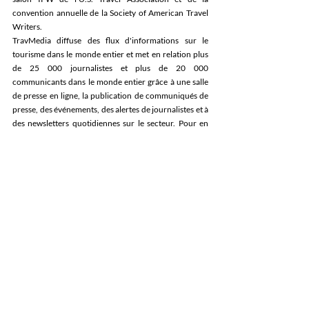
convention annuelle de la Society of American Travel 
Writers.
TravMedia diffuse des flux d'informations sur le 
tourisme dans le monde entier et met en relation plus 
de 25 000 journalistes et plus de 20 000 
communicants dans le monde entier grâce à une salle 
de presse en ligne, la publication de communiqués de 
presse, des événements, des alertes de journalistes et à 
des newsletters quotidiennes sur le secteur. Pour en 
savoir plus et vous abonner à TravMedia, rendez-vous 
sur le site 
www.travmedia.com
.
À propos de l'IMM
L'IMM (International Media Marketplace) de 
TravMedia est l’événement de networking 
incontournable du secteur touristique permettant aux 
professionnels du voyage et aux destinations de 
rencontrer les médias. Depuis 12 ans, l'IMM accueille 
chaque année plus de 2 500 médias et entreprises 
internationales du secteur du voyage dans six pays du 
monde. Les prochains événements IMM seront les 
suivants : l'IMM Royaume-Uni à Londres les 19 et 20 