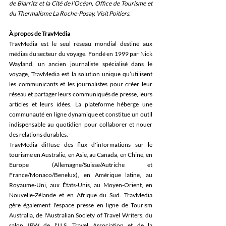
de Biarritz et la Cité de l'Océan, Office de Tourisme et 
du Thermalisme La Roche-Posay, Visit Poitiers.
À propos de TravMedia
TravMedia est le seul réseau mondial destiné aux 
médias du secteur du voyage. Fondé en 1999 par Nick 
Wayland, un ancien journaliste spécialisé dans le 
voyage, TravMedia est la solution unique qu’utilisent 
les communicants et les journalistes pour créer leur 
réseau et partager leurs communiqués de presse, leurs 
articles et leurs idées. La plateforme héberge une 
communauté en ligne dynamique et constitue un outil 
indispensable au quotidien pour collaborer et nouer 
des relations durables.
TravMedia diffuse des flux d'informations sur le 
tourisme en Australie, en Asie, au Canada, en Chine, en 
Europe (Allemagne/Suisse/Autriche et 
France/Monaco/Benelux), en Amérique latine, au 
Royaume-Uni, aux États-Unis, au Moyen-Orient, en 
Nouvelle-Zélande et en Afrique du Sud. TravMedia 
gère également l'espace presse en ligne de Tourism 
Australia, de l'Australian Society of Travel Writers, du 
salon IPW de l'U.S. Travel Association et de la 