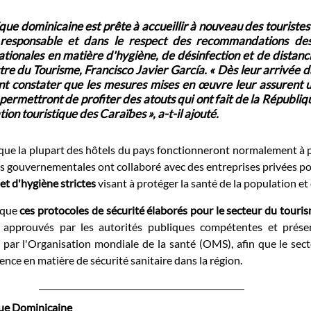
tique dominicaine est prête à accueillir à nouveau des touristes 
 responsable et dans le respect des recommandations des 
ationales en matière d'hygiène, de désinfection et de distanci
tre du Tourisme, Francisco Javier García
. « Dès leur arrivée d
ont constater que les mesures mises en œuvre leur assurent un
 permettront de profiter des atouts qui ont fait de la Républi
tion touristique des Caraïbes », a-t-il ajouté.
ue la plupart des hôtels du pays fonctionneront normalement à part
és gouvernementales ont collaboré avec des entreprises privées po
et d'hygiène strictes
 visant à protéger la santé de la population et
que 
ces protocoles de sécurité élaborés pour le secteur du touri
é approuvés par les autorités publiques compétentes et présen
s par l'Organisation mondiale de la santé (OMS), afin que le sec
ence en matière de sécurité sanitaire dans la région.
que Dominicaine