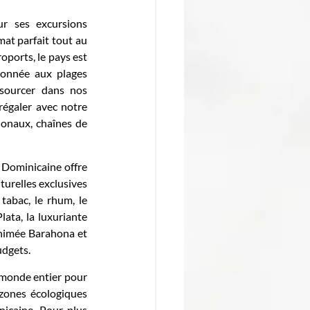
 ses excursions 
at parfait tout au 
oports, le pays est 
donnée aux plages 
sourcer dans nos 
régaler avec notre 
onaux, chaînes de 
 Dominicaine offre 
turelles exclusives 
abac, le rhum, le 
ata, la luxuriante 
animée Barahona et 
udgets.
 monde entier pour 
zones écologiques 
nicaine. Pour plus 