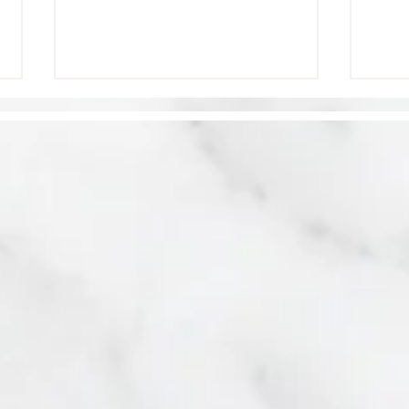
Les World's Best
La 
Awards 2026 de
meil
Travel + Leisure
Car
consacrent Jérusalem
Lei