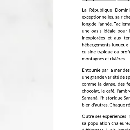
La République Domini
exceptionnelles, sa rich
long de l'année. Facileme
une oasis idéale pour l
inexplorées et aux te
hébergements luxueux et
cuisine typique ou prof
montagnes et rivières.
Entourée par la mer des 
une grande variété de spo
comme la danse, des fes
chocolat, le café, l'amb
Samaná, l'historique Sa
bien d'autres. Chaque ré
Outre ses expériences in
sa population chaleureu
différentes, il n'a jama