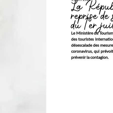
La Répub
reprise de
du 1er jui
Le Ministère du Tourism
des touristes internatio
désescalade des mesures
coronavirus, qui prévoi
prévenir la contagion.