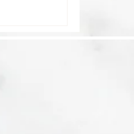
Dominique élue
leure île des
aïbes par Travel +
sure