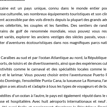
caine est un pays unique, connu dans le monde entier pour
esse culturelle, ses nombreux équipements touristiques et son clim
nt accessible par des vols directs depuis la plupart des grands aér
es célébrités, les couples et les familles. Des sentiers de ran
rrains de golf de renommée mondiale, vous pouvez vous res
 variés, explorer les anciens vestiges des siècles passés, vous 
iter d'aventures écotouristiques dans nos magnifiques parcs nati
Caraïbes au sud et par l'océan Atlantique au nord, la République
rts, de loisirs et de divertissements, ainsi que des expériences cul
tivités comme le carnaval et des spécialités locales comme le t
re et le larimar. Vous pouvez choisir entre l'aventureuse Puerto Pl
nto Domingo, l’ensoleillée Punta Cana, la luxueuse La Romana, l'
gion a ses atouts et s’adapte à tous les types de voyageurs et de b
édites d'un océan à l'autre, le pays est également réputé dans le
se et hospitalière. Avec huit aéroports internationaux et neuf 
is été aussi facile et passionnant d'explorer la République Domi