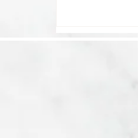
La barrière de la
langue freine près d'un
Français sur quatre
dans ses projets de