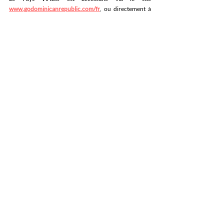
www.godominicanrepublic.com/fr
, ou directement à 
l'adresse 
www.drvirtualcountry.com
. 
Posts récents
Voir tout