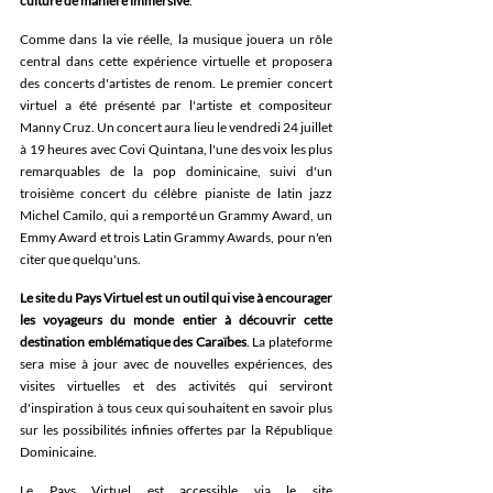
culture de manière immersive
.
Comme dans la vie réelle, la musique jouera un rôle 
central dans cette expérience virtuelle et proposera 
des concerts d'artistes de renom. Le premier concert 
virtuel a été présenté par l'artiste et compositeur 
Manny Cruz. Un concert aura lieu le vendredi 24 juillet 
à 19 heures avec Covi Quintana, l'une des voix les plus 
remarquables de la pop dominicaine, suivi d'un 
troisième concert du célèbre pianiste de latin jazz 
Michel Camilo, qui a remporté un Grammy Award, un 
Emmy Award et trois Latin Grammy Awards, pour n'en 
citer que quelqu'uns.
Le site du Pays Virtuel est un outil qui vise à encourager 
les voyageurs du monde entier à découvrir cette 
destination emblématique des Caraïbes
. La plateforme 
sera mise à jour avec de nouvelles expériences, des 
visites virtuelles et des activités qui serviront 
d'inspiration à tous ceux qui souhaitent en savoir plus 
sur les possibilités infinies offertes par la République 
Dominicaine.
Le Pays Virtuel est accessible via le site 