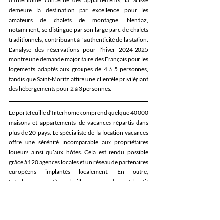
d’Interhome concerne des appartements, la Suisse 
demeure la destination par excellence pour les 
amateurs de chalets de montagne. Nendaz, 
notamment, se distingue par son large parc de chalets 
traditionnels, contribuant à l'authenticité de la station. 
L'analyse des réservations pour l'hiver 2024-2025 
montre une demande majoritaire des Français pour les 
logements adaptés aux groupes de 4 à 5 personnes, 
tandis que Saint-Moritz attire une clientèle privilégiant 
des hébergements pour 2 à 3 personnes. 
Le portefeuille d’Interhome comprend quelque 40 000 
maisons et appartements de vacances répartis dans 
plus de 20 pays. Le spécialiste de la location vacances 
offre une sérénité incomparable aux propriétaires 
loueurs ainsi qu’aux hôtes. Cela est rendu possible 
grâce à 120 agences locales et un réseau de partenaires 
européens implantés localement. En outre, 
Interhome garantit aux bailleurs un rendement locatif 
et une occupation optimisés via des prestations sur 
mesure telles que la multidiffusion internationale, la 
conciergerie et la maintenance des maisons et 