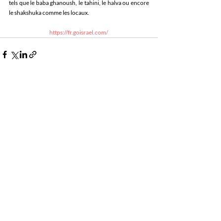
tels que le baba ghanoush, le tahini, le halva ou encore 
le shakshuka comme les locaux.
https://fr.goisrael.com/
Posts récents
Voir tout