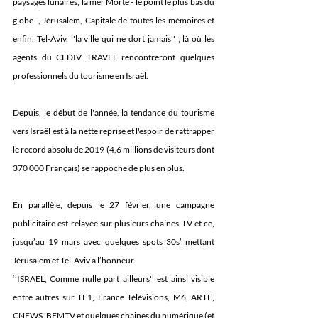
paysages lunaires, la mer Morte - le point le plus bas du 
globe -, Jérusalem, Capitale de toutes les mémoires et 
enfin, Tel-Aviv, ''la ville qui ne dort jamais'' ; là où les 
agents du CEDIV TRAVEL rencontreront quelques 
professionnels du tourisme en Israël.
Depuis, le début de l'année, la tendance du tourisme 
vers Israël est à la nette reprise et l'espoir de rattrapper 
le record absolu de 2019 (4,6 millions de visiteurs dont 
370 000 Français) se rappoche de plus en plus.
En parallèle, depuis le 27 février, une campagne 
publicitaire est relayée sur plusieurs chaines TV et ce, 
jusqu’au 19 mars avec quelques spots 30s’ mettant 
Jérusalem et Tel-Aviv à l’honneur.
‘’ISRAEL, Comme nulle part ailleurs'' est ainsi visible 
entre autres sur TF1, France Télévisions, M6, ARTE, 
CNEWS, BFMTV et quelques chaines du numérique (et 