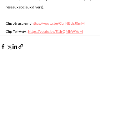
réseaux sociaux divers).
Clip Jérusalem : 
https://youtu.be/Cu_NBdsJ0mM
Clip Tel-Aviv : 
https://youtu.be/E1lrQMhWYoM
Posts récents
Voir tout