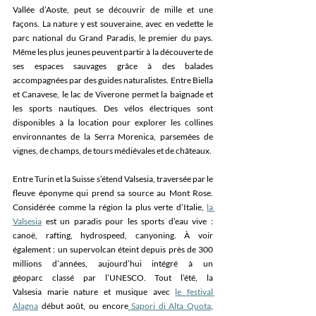
Vallée d’Aoste, peut se découvrir de mille et une 
façons. La nature y est souveraine, avec en vedette le 
parc national du Grand Paradis, le premier du pays. 
Même les plus jeunes peuvent partir à la découverte de 
ses espaces sauvages grâce à des balades 
accompagnées par des guides naturalistes. Entre Biella 
et Canavese, le lac de Viverone permet la baignade et 
les sports nautiques. Des vélos électriques sont 
disponibles à la location pour explorer les collines 
environnantes de la Serra Morenica, parsemées de 
vignes, de champs, de tours médiévales et de châteaux. 
Entre Turin et la Suisse s’étend Valsesia, traversée par le 
fleuve éponyme qui prend sa source au Mont Rose. 
Considérée comme la région la plus verte d’Italie, 
la 
Valsesia
 est un paradis pour les sports d’eau vive : 
canoë, rafting, hydrospeed, canyoning. À voir 
également : un supervolcan éteint depuis près de 300 
millions d’années, aujourd’hui intégré à un 
géoparc classé par l’UNESCO. Tout l’été, la 
Valsesia marie nature et musique avec 
le festival 
Alagna
 début août, ou encore
 Sapori di Alta Quota
, 