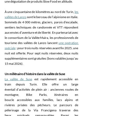
une dégustation de produits Slow Food en altitude. 
À une cinquantaine de kilomètres au nord de Turin, 
les 
vallées de Lanzo
 sont le berceau de l’alpinisme en Italie. 
Sommets de 4 000 mètres, glaciers, parois d’escalade, 
sentiers techniques de randonnée et VTT répondent 
aux envies d’aventure et de liberté. En partenariat avec 
le consortium de la Vallée Maira, les professionnels de 
tourisme des vallées de Lanzo lancent 
une opération 
spéciale
 : pour trois nuits réservées avant fin 2025, une 
nuit est offerte. Pour sept nuits réservées, deux nuits 
supplémentaires sont gratuites (bons valables jusqu’au 
15 mai 2026). 
Un millénaire d’histoire dans la vallée de Suse
La vallée de Suse
 est rapidement accessible en 
train depuis Turin. Elle offre un large 
éventail d’activités de plein air : anciennes routes de 
montagne, Bike Parks, itinéraires en 
boucle accessibles aux familles, lacs alpins et 
rivières prisées des pêcheurs. Le parcours de 
pèlerinage de la Via Francigena traverse des 
lieux spirituels remarquables. Parmi les 