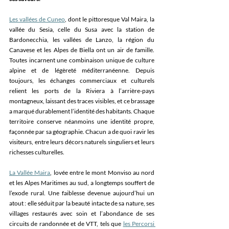
Les vallées de Cuneo
, dont le pittoresque Val Maira, la 
vallée du Sesia, celle du Susa avec la station de 
Bardonecchia, les vallées de Lanzo, la région du 
Canavese et les Alpes de Biella ont un air de famille. 
Toutes incarnent une combinaison unique de culture 
alpine et de légèreté méditerranéenne. Depuis 
toujours, les échanges commerciaux et culturels 
relient les ports de la Riviera à l’arrière-pays 
montagneux, laissant des traces visibles, et ce brassage 
a marqué durablement l’identité des habitants. Chaque 
territoire conserve néanmoins une identité propre, 
façonnée par sa géographie. Chacun a de quoi ravir les 
visiteurs, entre leurs décors naturels singuliers et leurs 
richesses culturelles. 
La Vallée Maira
, lovée entre le mont Monviso au nord 
et les Alpes Maritimes au sud, a longtemps souffert de 
l’exode rural. Une faiblesse devenue aujourd’hui un 
atout : elle séduit par la beauté intacte de sa nature, ses 
villages restaurés avec soin et l’abondance de ses 
circuits de randonnée et de VTT, tels que 
les Percorsi 