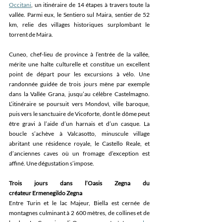
Occitani
, un itinéraire de 14 étapes à travers toute la 
vallée. Parmi eux, le Sentiero sul Maira, sentier de 52 
km, relie des villages historiques surplombant le 
torrent de Maira. 
Cuneo, chef-lieu de province à l’entrée de la vallée, 
mérite une halte culturelle et constitue un excellent 
point de départ pour les excursions à vélo. Une 
randonnée guidée de trois jours mène par exemple 
dans la Vallée Grana, jusqu’au célèbre Castelmagno. 
L’itinéraire se poursuit vers Mondovì, ville baroque, 
puis vers le sanctuaire de Vicoforte, dont le dôme peut 
être gravi à l’aide d’un harnais et d’un casque. La 
boucle s’achève à Valcasotto, minuscule village 
abritant une résidence royale, le Castello Reale, et 
d’anciennes caves où un fromage d’exception est 
affiné. Une dégustation s’impose.  
Trois jours dans l’Oasis Zegna du 
créateur Ermenegildo Zegna
Entre Turin et le lac Majeur, Biella est cernée de 
montagnes culminant à 2 600 mètres, de collines et de 