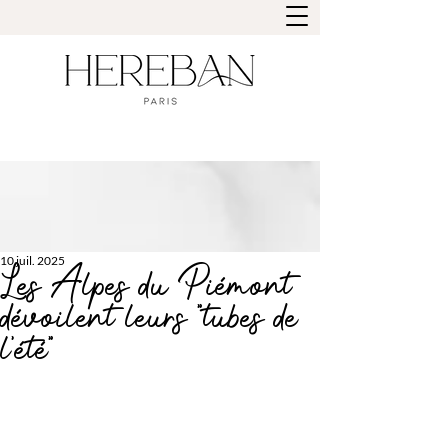
10 juil. 2025
Les Alpes du Piémont
dévoilent leurs “tubes de
l’été”