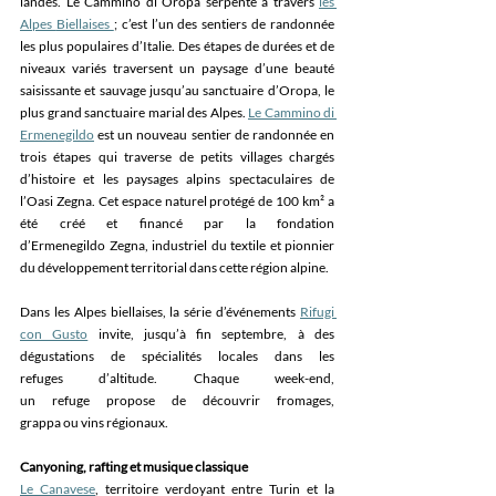
landes. Le Cammino di Oropa serpente à travers 
les 
Alpes 
Biellaises 
; c’est l’un des sentiers de randonnée 
les plus populaires d’Italie. Des étapes de durées et de 
niveaux variés traversent un paysage d’une beauté 
saisissante et sauvage jusqu’au sanctuaire d’Oropa, le 
plus grand sanctuaire marial des Alpes. 
Le Cammino di 
Ermenegildo
 est un nouveau sentier de randonnée en 
trois étapes qui traverse de petits villages chargés 
d’histoire et les paysages alpins spectaculaires de 
l’Oasi Zegna. Cet espace naturel protégé de 100 km² a 
été créé et financé par la fondation 
d’Ermenegildo Zegna, industriel du textile et pionnier 
du développement territorial dans cette région alpine. 
Dans les Alpes biellaises, la série d’événements 
Rifugi 
con Gusto
 invite, jusqu’à fin septembre, à des 
dégustations de spécialités locales dans les 
refuges d’altitude. Chaque week-end, 
un refuge propose de découvrir fromages, 
grappa ou vins régionaux. 
Canyoning, rafting et musique classique
Le Canavese
, territoire verdoyant entre Turin et la 