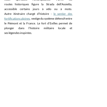
routes historiques figure la Strada dell’Assietta, 
accessible certains jours à vélo ou à moto. 
Autre itinéraire chargé d’histoire : 
le sentier des 
fortifications alpines
, vestige du système défensif entre 
le Piémont et la France. Le fort d’Exilles permet de 
plonger dans l’histoire militaire locale et 
ses légendes inspirées. 
Jusqu’à fin juillet, l’initiative “Borgate in 
cammino” propose des randonnées pour tous, 
accompagnées d’un guide naturaliste-conteur qui met 
en scène à chaque étape une histoire inspirée du 
parcours. 
Bardonecchia
, nichée au cœur de la vallée de Suse à 1 
312 mètres d’altitude, est entourée de sommets de plus 
de 3 500 mètres. Son réseau de sentiers - chemins de 
randonnée, pistes muletières, routes militaires - 
comble toutes les attentes. Les passionnés de VTT 
profitent des itinéraires du Bike Park du Val Troncea. 
Point de passage historique entre l’Italie et la France, la 
vallée de Suse a vu défiler pèlerins, marchands et 
armées. Cette histoire millénaire se 