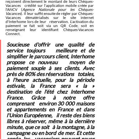
reçoivent directement le montant de leurs Chèques-
Vacances   crédité sur l'application mobile créée par 
l'ANCV (
Agence Nationale pour les Chèques-
Vacances
). Il leur suffit ensuite de régler par Chèques-
Vacances dématérialisés sur le site internet 
d'Interhome lors de leur   réservation. L'activation du 
paiement se fait soit via un QR Code, soit en 
renseignant leur identifiant Chèques-Vacances 
Connect.
Soucieuse d'offrir une qualité de 
service toujours   meilleure et de 
simplifier le parcours client, Interhome 
propose ce nouveau   moyen de 
paiement souple à ses clients. Avec 
près de 80% des réservations   totales, 
à l'heure actuelle, pour la période 
estivale, la France sera « la »   
destination de l'été chez Interhome 
France. Grâce à notre offre 
comprenant   environ 30 000 maisons 
et appartements en France et dans 
l'Union Européenne,   il reste des biens 
libres à réserver, même à la dernière 
minute, que ce soit   à la montagne, à la 
campagne ou en bord de mer. Et cette 
année, les   vacanciers peuvent payer 