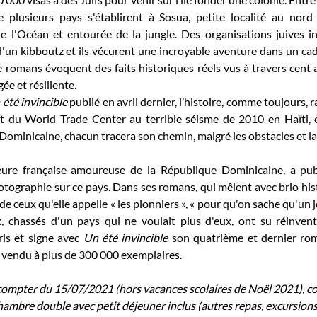
 plusieurs pays s'établirent à Sosua, petite localité au nord
 l'Océan et entourée de la jungle. Des organisations juives int
'un kibboutz et ils vécurent une incroyable aventure dans un cadre
 romans évoquent des faits historiques réels vus à travers cent an
ée et résiliente.
été invincible
 publié en avril dernier, l’histoire, comme toujours, ra
t du World Trade Center au terrible séisme de 2010 en Haïti, e
ominicaine, chacun tracera son chemin, malgré les obstacles et la
ure française amoureuse de la République Dominicaine, a publ
tographie sur ce pays. Dans ses romans, qui mêlent avec brio histoi
 de ceux qu'elle appelle « les pionniers », « pour qu'on sache qu'un 
chassés d'un pays qui ne voulait plus d'eux, ont su réinvente
ris et signe avec 
Un été invincible
 son quatrième et dernier ro
té vendu à plus de 300 000 exemplaires.
 compter du 15/07/2021 (hors vacances scolaires de Noël 2021), co
hambre double avec petit déjeuner inclus (autres repas, excursions, 