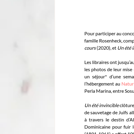
Pour participer au concou
famille Rosenheck, comp
cours
 (2020), et 
Un été i
Les libraires ont jusqu’a
les photos de leur mise 
un séjour* d’une sema
l’hébergement au 
Natur
Perla Marina, entre Sos
Un été invincible
 clôtur
de sauvetage de Juifs al
à travers le destin d’
Dominicaine pour fuir l
(1891-1961) a offert 100 