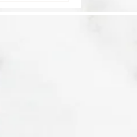
Dominique élue
leure île des
aïbes par Travel +
sure