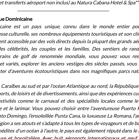
t transferts aéroport non inclus) au Natura Cabana Hotel & Spa***
que Dominicaine
caine est un pays unique, connu dans le monde entier pour
esse culturelle, ses nombreux équipements touristiques et son clim
nt accessible par des vols directs depuis la plupart des grands aér
es célébrités, les couples et les familles. Des sentiers de ran
rrains de golf de renommée mondiale, vous pouvez vous res
 variés, explorer les anciens vestiges des siècles passés, vous 
iter d'aventures écotouristiques dans nos magnifiques parcs nati
Caraïbes au sud et par l'océan Atlantique au nord, la République
rts, de loisirs et de divertissements, ainsi que des expériences cul
tivités comme le carnaval et des spécialités locales comme le t
re et le larimar. Vous pouvez choisir entre l'aventureuse Puerto Pl
nto Domingo, l’ensoleillée Punta Cana, la luxueuse La Romana, l'
gion a ses atouts et s’adapte à tous les types de voyageurs et de b
édites d'un océan à l'autre, le pays est également réputé dans le
se et hospitalière. Avec huit aéroports internationaux et neuf 