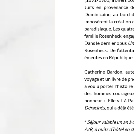
Juifs en provenance de
Dominicaine, au bord de
imposèrent la création d
paradisiaque. Les quatre
famille Rosenheck, engag
Dans le dernier opus 
Un 
Rosenheck. De l’attenta
émeutes en République D
Catherine Bardon, aute
voyage et un livre de pho
a voulu porter l'histoire
des hommes courageux, 
bonheur ». Elle vit à Pa
Déracinés
, qui a déjà é
* 
Séjour valable un an à
A/R, 6 nuits d’hôtel en c