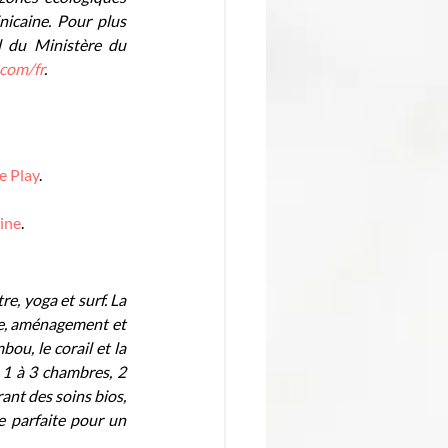
nicaine. Pour plus 
l du Ministère du 
com/fr
.
e Play
.
ine
.
e, yoga et surf. La 
e, aménagement et 
u, le corail et la 
1 à 3 chambres, 2 
nt des soins bios, 
e parfaite pour un 