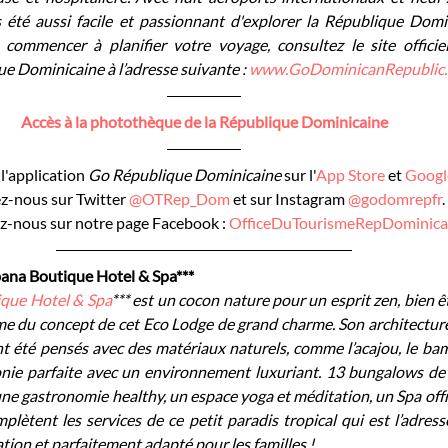
is été aussi facile et passionnant d'explorer la République Domi
 commencer à planifier votre voyage, consultez le site officie
e Dominicaine à l’adresse suivante : 
www.GoDominicanRepublic.
Accès à la photothèque de la République Dominicaine
l'application 
Go République Dominicaine 
sur l'
App Store
 et 
Googl
z-nous sur Twitter 
@OTRep_Dom
 et sur Instagram 
@godomrepfr
.
z-nous sur notre page Facebook : 
OfficeDuTourismeRepDominica
ana Boutique Hotel & Spa***
que Hotel & Spa
*** est un cocon nature pour un esprit zen, bien êtr
me du concept de cet Eco Lodge de grand charme. Son architectur
t été pensés avec des matériaux naturels, comme l’acajou, le bambo
nie parfaite avec un environnement luxuriant. 13 bungalows de 
e gastronomie healthy, un espace yoga et méditation, un Spa offra
lètent les services de ce petit paradis tropical qui est l’adress
ation et parfaitement adapté pour les familles !