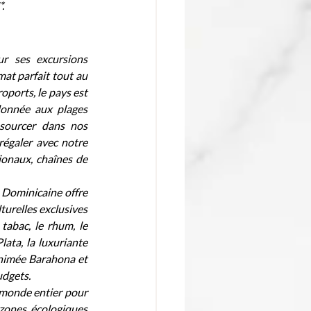
.
 ses excursions 
at parfait tout au 
oports, le pays est 
donnée aux plages 
sourcer dans nos 
régaler avec notre 
onaux, chaînes de 
 Dominicaine offre 
turelles exclusives 
abac, le rhum, le 
ata, la luxuriante 
animée Barahona et 
udgets. 
 monde entier pour 
zones écologiques 