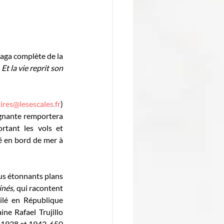
saga complète de la 
 
Et la vie reprit son 
aires@lesescales.fr
) 
agnante remportera 
tant les vols et 
 en bord de mer à 
lus étonnants plans 
nés, 
qui racontent 
ilé en République 
e Rafael Trujillo 
e 1938 et 1942, 650 