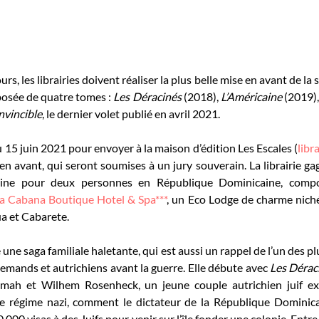
rs, les librairies doivent réaliser la plus belle mise en avant de la 
osée de quatre tomes : 
Les Déracinés
 (2018), 
L’Américaine
 (2019),
nvincible
, le dernier volet publié en avril 2021.
u 15 juin 2021 pour envoyer à la maison d’édition Les Escales (
libr
en avant, qui seront soumises à un jury souverain. La librairie g
ine pour deux personnes en République Dominicaine, compor
a Cabana Boutique Hotel & Spa***
, un Eco Lodge de charme niché
ua et Cabarete.
e une saga familiale haletante, qui est aussi un rappel de l’un des p
lemands et autrichiens avant la guerre. Elle débute avec 
Les Déraci
Almah et Wilhem Rosenheck, un jeune couple autrichien juif ex
e régime nazi, comment le dictateur de la République Dominicain
000 visas à des Juifs pour venir sur l’île fonder une colonie. Entr