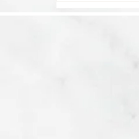
La barrière de la
langue freine près d'un
Français sur quatre
dans ses projets de
voyage en Asie, selon
une étude Trip.com