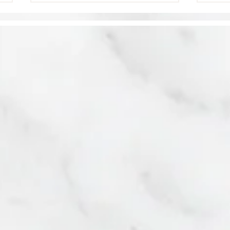
Les World's Best
La 
Awards 2026 de
meil
Travel + Leisure
Car
consacrent Jérusalem
Lei
meilleure ville
d'Afrique et du