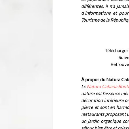
différentes, il n'a jama
d'informations et pour
Tourisme de la Républiqu
Téléchargez 
Suive
Retrouve
À propos du Natura Cab
Le 
Natura Cabana Bouti
nature est l’essence mê
décoration intérieure on
pierre et sont en harmo
restaurants proposant un
un jardin organique comp
séjour bien être et relax