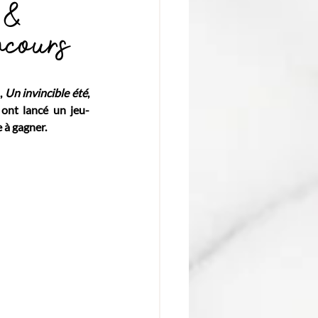
 &
ncours
 
Un invincible été
, 
 ont lancé un jeu-
 à gagner.