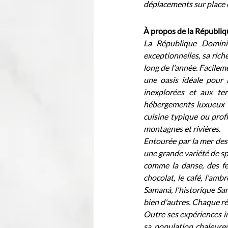
déplacements sur place e
À propos de la Républi
La République Domini
exceptionnelles, sa rich
long de l'année. Facileme
une oasis idéale pour l
inexplorées et aux te
hébergements luxueux et
cuisine typique ou prof
montagnes et rivières.
Entourée par la mer des 
une grande variété de spo
comme la danse, des fes
chocolat, le café, l'amb
Samaná, l'historique Sa
bien d'autres. Chaque ré
Outre ses expériences in
sa population chaleureu