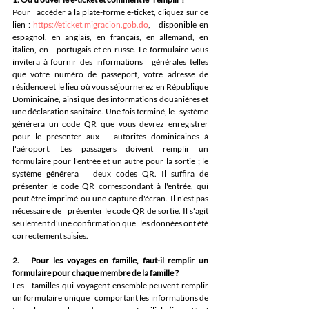
Pour   accéder à la plate-forme e-ticket, cliquez sur ce 
lien : 
https://eticket.migracion.gob.do
,   disponible en 
espagnol, en anglais, en français, en allemand, en 
italien, en   portugais et en russe. Le formulaire vous 
invitera à fournir des informations   générales telles 
que votre numéro de passeport, votre adresse de 
résidence et le lieu où vous séjournerez en République 
Dominicaine, ainsi que des informations douanières et 
une déclaration sanitaire. Une fois terminé, le   système 
générera un code QR que vous devrez enregistrer 
pour le présenter aux   autorités dominicaines à 
l'aéroport. Les passagers doivent remplir un   
formulaire pour l'entrée et un autre pour la sortie ; le 
système générera   deux codes QR. Il suffira de 
présenter le code QR correspondant à l'entrée, qui 
peut être imprimé ou une capture d'écran. Il n'est pas 
nécessaire de   présenter le code QR de sortie. Il s'agit 
seulement d'une confirmation que   les données ont été 
correctement saisies.
2.   Pour les voyages en famille, faut-il remplir un 
formulaire pour chaque membre de la famille ?
Les   familles qui voyagent ensemble peuvent remplir 
un formulaire unique   comportant les informations de 