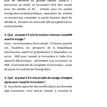
tous les membres du groupe familial (jusqu'à 7 
personnes au total). Le formulaire doit être rempli 
pour les adultes et les   enfants pour les parties 
Immigration et Santé publique ; cependant, les   enfants 
ne doivent pas compléter la partie Douane. Seuls les 
adultes le   doivent. Un seul code QR sera généré pour 
toute la famille.
3. Que   se passe-t-il si le formulaire n'est pas complété 
avant le voyage ?
Nous   recommandons de le remplir 72 heures avant le 
vol. Toutefois, les aéroports de la République 
Dominicaine mettront gratuitement à disposition un 
accès   Wifi pour remplir le formulaire à l'aide d’un 
appareil électronique   permettant une connexion au 
Wifi. Il est impératif de compléter le formulaire   avant 
de passer le contrôle de l'immigration.
4. Que   se passe-t-il si mes projets de voyage changent 
après avoir rempli le  formulaire ?
Si   vous devez apporter des modifications aux données 
déjà transmises, vous devrez remplir à nouveau le 
formulaire. C’est le dernier formulaire soumis qui sera   
pris en compte.