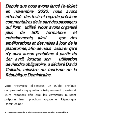
Depuis que nous avons lancé l'e-ticket 
en novembre 2020, nous avons 
effectué   des tests et reçu de précieux 
commentaires de la part des passagers 
qui l'ont   utilisé. Nous avons organisé 
plus de 500 formations et 
entraînements, ainsi   que des 
améliorations et des mises à jour de la 
plateforme, afin de nous   assurer qu'il 
n'y aura aucun problème à partir du 
1er avril, lorsque son   utilisation 
deviendra obligatoire
, a déclaré 
David 
Collado, ministre du tourisme de la 
République Dominicaine
.
Vous trouverez ci-dessous un guide pratique 
comprenant cinq questions fréquemment  posées et 
leurs réponses afin que les voyageurs puissent 
préparer leur  prochain voyage en République 
Dominicaine :
1. Où trouver le e-ticket et comment le   remplir ?