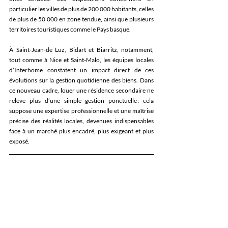
particulier les villes de plus de 200 000 habitants, celles 
de plus de 50 000 en zone tendue, ainsi que plusieurs 
territoires touristiques comme le Pays basque. 
À Saint-Jean-de Luz, Bidart et Biarritz, notamment, 
tout comme à Nice et Saint-Malo, les équipes locales 
d’Interhome constatent un impact direct de ces 
évolutions sur la gestion quotidienne des biens. Dans 
ce nouveau cadre, louer une résidence secondaire ne 
relève plus d’une simple gestion ponctuelle : cela 
suppose une expertise professionnelle et une maîtrise 
précise des réalités locales, devenues indispensables 
face à un marché plus encadré, plus exigeant et plus 
exposé. 
Le portefeuille d’Interhome comprend quelque 40 000 
maisons et appartements de vacances répartis dans 
plus de 20 pays. Le spécialiste de la location vacances 
offre une sérénité incomparable aux propriétaires 
loueurs ainsi qu’aux hôtes. Cela est rendu possible 
grâce à plus de 120 agences locales et un réseau de 
partenaires européens implantés localement. En outre, 