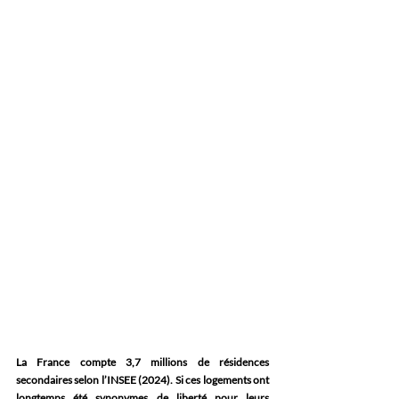
La France compte 3,7 millions de résidences 
secondaires selon l’INSEE (2024). Si ces logements ont 
longtemps été synonymes de liberté pour leurs 