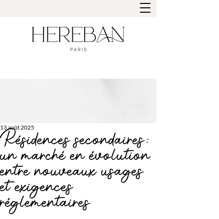
13 août 2025
Résidences secondaires :
un marché en évolution
entre nouveaux usages
et exigences
réglementaires