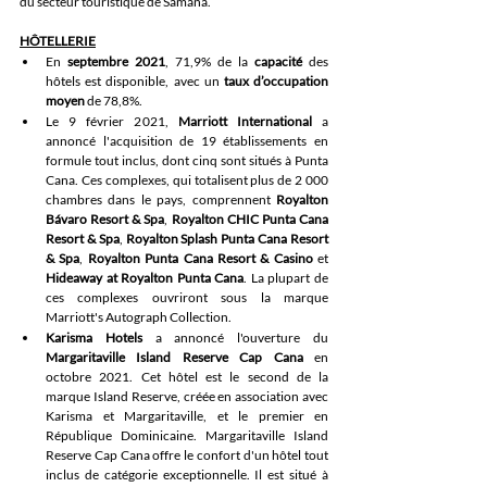
du secteur touristique de Samaná. 
HÔTELLERIE
En 
septembre 2021
, 71,9% de la 
capacité
 des 
hôtels est disponible, avec un 
taux d’occupation 
moyen
 de 78,8%.
Le 9 février 2021, 
Marriott International
 a 
annoncé l'acquisition de 19 établissements en 
formule tout inclus, dont cinq sont situés à Punta 
Cana. Ces complexes, qui totalisent plus de 2 000 
chambres dans le pays, comprennent 
Royalton 
Bávaro Resort & Spa
, 
Royalton CHIC Punta Cana 
Resort & Spa
, 
Royalton Splash Punta Cana Resort 
& Spa
, 
Royalton Punta Cana Resort & Casino
 et 
Hideaway at Royalton Punta Cana
. La plupart de 
ces complexes ouvriront sous la marque 
Marriott's Autograph Collection.
Karisma Hotels
 a annoncé l'ouverture du 
Margaritaville Island Reserve Cap Cana
 en 
octobre 2021. Cet hôtel est le second de la 
marque Island Reserve, créée en association avec 
Karisma et Margaritaville, et le premier en 
République Dominicaine. Margaritaville Island 
Reserve Cap Cana offre le confort d'un hôtel tout 
inclus de catégorie exceptionnelle. Il est situé à 