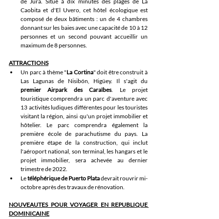
de Jura. Situé à dix minutes des plages de La 
Caobita et d'El Uvero, cet hôtel écologique est 
composé de deux bâtiments : un de 4 chambres 
donnant sur les baies avec une capacité de 10 à 12 
personnes et un second pouvant accueillir un 
maximum de 8 personnes.
ATTRACTIONS
Un parc à thème "
La Cortina
" doit être construit à 
Las Lagunas de Nisibón, Higüey. Il s'agit du 
premier Airpark des Caraïbes
. Le projet 
touristique comprendra un parc d'aventure avec 
13 activités ludiques différentes pour les touristes 
visitant la région, ainsi qu'un projet immobilier et 
hôtelier. Le parc comprendra également la 
première école de parachutisme du pays. La 
première étape de la construction, qui inclut 
l'aéroport national, son terminal, les hangars et le 
projet immobilier, sera achevée au dernier 
trimestre de 2022.
Le 
téléphérique de Puerto Plata
 devrait rouvrir mi-
octobre après des travaux de rénovation. 
NOUVEAUTES POUR VOYAGER EN REPUBLIQUE 
DOMINICAINE