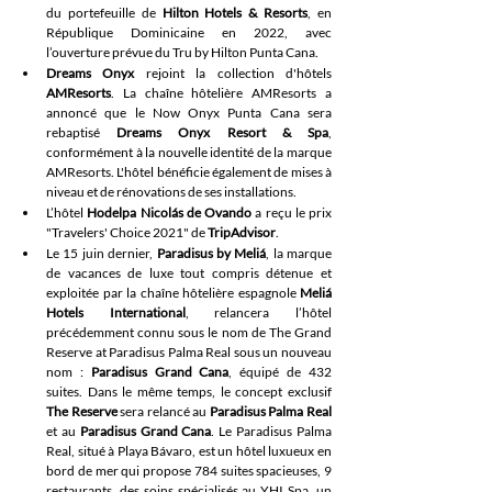
du portefeuille de 
Hilton Hotels & Resorts
, en 
République Dominicaine en 2022, avec 
l’ouverture prévue du Tru by Hilton Punta Cana.
Dreams Onyx
 rejoint la collection d'hôtels 
AMResorts
. La chaîne hôtelière AMResorts a 
annoncé que le Now Onyx Punta Cana sera 
rebaptisé 
Dreams Onyx Resort & Spa
, 
conformément à la nouvelle identité de la marque 
AMResorts. L'hôtel bénéficie également de mises à 
niveau et de rénovations de ses installations.
L’hôtel
 Hodelpa Nicolás de Ovando
 a reçu le prix 
"Travelers' Choice 2021" de 
TripAdvisor
.
Le 15 juin dernier, 
Paradisus by Meliá
, la marque 
de vacances de luxe tout compris détenue et 
exploitée par la chaîne hôtelière espagnole 
Meliá 
Hotels International
, relancera l’hôtel 
précédemment connu sous le nom de The Grand 
Reserve at Paradisus Palma Real sous un nouveau 
nom : 
Paradisus Grand Cana
, équipé de 432 
suites. Dans le même temps, le concept exclusif 
The Reserve
 sera relancé au 
Paradisus Palma Real
et au 
Paradisus Grand Cana
. Le Paradisus Palma 
Real, situé à Playa Bávaro, est un hôtel luxueux en 
bord de mer qui propose 784 suites spacieuses, 9 
restaurants, des soins spécialisés au YHI Spa, un 