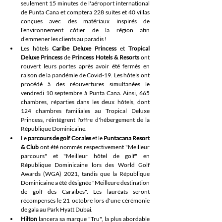
seulement 15 minutes de l'aéroport international 
de Punta Cana et comptera 228 suites et 40 villas 
conçues avec des matériaux inspirés de 
l'environnement côtier de la région afin 
d'emmener les clients au paradis !
Les hôtels 
Caribe Deluxe Princess 
et 
Tropical 
Deluxe Princess
 de 
Princess Hotels & Resorts 
ont 
rouvert leurs portes après avoir été fermés en 
raison de la pandémie de Covid-19. Les hôtels ont 
procédé à des réouvertures simultanées le 
vendredi 10 septembre à Punta Cana. Ainsi, 665 
chambres, réparties dans les deux hôtels, dont 
124 chambres familiales au Tropical Deluxe 
Princess, réintègrent l'offre d'hébergement de la 
République Dominicaine.
Le 
parcours de golf Corales
 et le 
Puntacana Resort 
& Club
 ont été nommés respectivement "Meilleur 
parcours" et "Meilleur hôtel de golf" en 
République Dominicaine lors des World Golf 
Awards (WGA) 2021, tandis que la République 
Dominicaine a été désignée "Meilleure destination 
de golf des Caraïbes". Les lauréats seront 
récompensés le 21 octobre lors d'une cérémonie 
de gala au Park Hyatt Dubai.
Hilton
 lancera sa marque "Tru", la plus abordable 