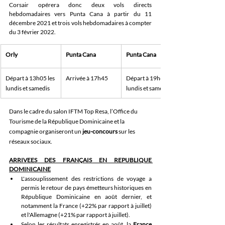
Corsair opérera donc deux vols directs 
hebdomadaires vers Punta Cana à partir du 11 
décembre 2021 et trois vols hebdomadaires à compter 
du 3 février 2022.
Orly
Punta Cana
Punta Cana
Départ à 13h05 les 
​Arrivée à 17h45
Départ à 19h45 les 
lundis et samedis
lundis et samedis
Dans le cadre du salon IFTM Top Resa, l’Office du 
Tourisme de la République Dominicaine et la 
compagnie organiseront un 
jeu-concours
 sur les 
réseaux sociaux.
ARRIVEES DES FRANÇAIS EN REPUBLIQUE 
DOMINICAINE
L'assouplissement des restrictions de voyage a 
permis le retour de pays émetteurs historiques en 
République Dominicaine en août dernier, et 
notamment la France (+22% par rapport à juillet) 
et l'Allemagne (+21% par rapport à juillet). 
Selon les résultats enregistrés en août, la
 France 