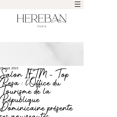
28 sept. 2021
Salon IFTM - Top
Resa : l’Office du
Tourisme de la
République
Dominicaine présente
ses nouveautés