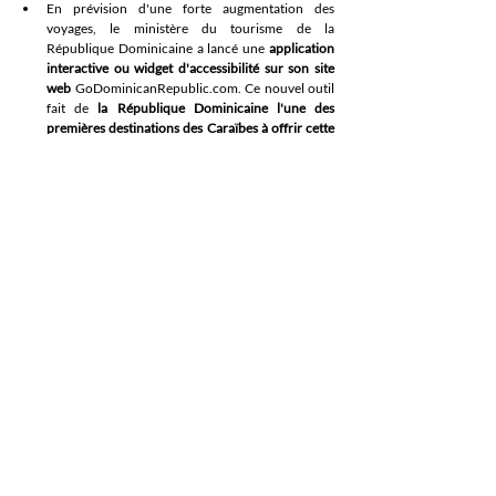
En prévision d'une forte augmentation des 
voyages, le ministère du tourisme de la 
République Dominicaine a lancé une 
application 
interactive ou widget d'accessibilité sur son site 
web
 GoDominicanRepublic.com. Ce nouvel outil 
fait de 
la République Dominicaine l'une des 
premières destinations des Caraïbes à offrir cette 
fonctionnalité numérique aux utilisateurs en 
situation de handicap
. Ce dispositif permet aux 
utilisateurs ayant des capacités visuelles, 
cognitives et de mobilité limitées d'utiliser 
pleinement le site internet, grâce à des outils 
intuitifs qui améliorent l'accessibilité et la 
navigabilité.
Dans le cadre de la politique de transparence du 
gouvernement, le président de la République 
Dominicaine, Luis Abinader - accompagné du 
Ministre du Tourisme, David Collado - a lancé un 
nouveau service touristique intelligent (SITUR)
, 
qui combine les informations générées par 
plusieurs autres nouvelles plateformes 
numériques. Le nouveau portail SITUR permet 
aux utilisateurs et aux investisseurs d'accéder à 
des informations touristiques de manière simple 
et rapide, ainsi qu'à des rapports périodiques sur 