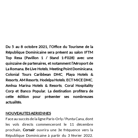
Du 5 au 8 octobre 2021, l’Office du Tourisme de la 
République Dominicaine sera présent au salon IFTM 
Top Resa (Pavillon 1 / Stand 1-F028) avec une 
quinzaine de partenaires, et notamment l’Aéroport de 
La Romana
, 
Be Live Hotels
, 
Meeting Point Dominicana
, 
Colonial Tours Caribbean DMC
, 
Playa Hotels & 
Resorts
, 
AM Resorts
, 
Hodelpa Hotels
, 
ECT MICE DMC
, 
Amhsa Marina Hotels & Resorts
, 
Coral Hospitality 
Corp et Banco Popular. La destination profitera de 
cette édition pour présenter ses nombreuses 
actualités.
NOUVEAUTES AERIENNES
Face au succès de la ligne Paris-Orly / Punta Cana, dont 
les vols directs commenceront le 11 décembre 
prochain, 
Corsair
 ouvrira une 3e fréquence vers la 
République Dominicaine à partir du 3 février 2022. 