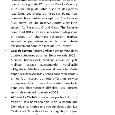
parcours de golf de 27 trous au Cocotal Country 
Club, une plage de sable blanc et des jardins 
luxuriants. Les clients du Paradisus Palma Real 
peuvent choisir entre deux options : The Reserve 
(190 suites) et The Reserve Adults Only (146 
suites). Au Paradisus Grand Cana, The Reserve 
comprend 108 suites avec accès direct à la piscine 
et Mangú, un charmant restaurant tropical 
servant le petit-déjeuner et le dîner, dédié 
exclusivement pour les clients de The Reserve.
Casa de Campo Resort & Villas
 a été nominé dans 
quatre catégories pour les Stella Awards 2021 : 
Meilleur hôtel/resort, Meilleur resort de golf, 
Meilleur espace événementiel hôtelier/de 
villégiature, Meilleur personnel sur site. Cette 
année, les Stella Awards visent à honorer les hôtels 
et les fournisseurs qui ont offert un service 
exemplaire et fait preuve d'un soutien sans faille 
dans ces circonstances difficiles. Les lauréats 
seront dévoilés le 4 novembre 2021.
Altos de La Caobita
 a ouvert ses portes à Azua. Il 
s'agit du seul hôtel écologique de la République 
Dominicaine. Il offre une vue sur deux baies, Las 
Calderas et Ocoa Bay, et sur la magnifique crique 