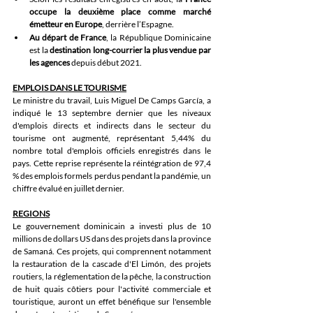
occupe la deuxième place comme marché 
émetteur en Europe
, derrière l’Espagne. 
Au départ de France
, la République Dominicaine 
est la 
destination long-courrier la plus vendue par 
les agences
 depuis début 2021.
EMPLOIS DANS LE TOURISME
Le ministre du travail, Luis Miguel De Camps García, a 
indiqué le 13 septembre dernier que les niveaux 
d'emplois directs et indirects dans le secteur du 
tourisme ont augmenté, représentant 5,44% du 
nombre total d'emplois officiels enregistrés dans le 
pays. Cette reprise représente la réintégration de 97,4 
% des emplois formels perdus pendant la pandémie, un 
chiffre évalué en juillet dernier.
REGIONS
Le gouvernement dominicain a investi plus de 10 
millions de dollars US dans des projets dans la province 
de Samaná. Ces projets, qui comprennent notamment 
la restauration de la cascade d'El Limón, des projets 
routiers, la réglementation de la pêche, la construction 
de huit quais côtiers pour l'activité commerciale et 
touristique, auront un effet bénéfique sur l'ensemble 