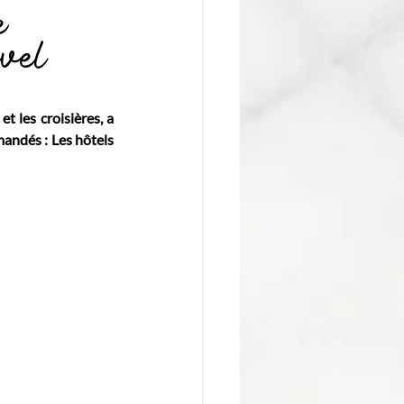
e
avel
t les croisières, a 
andés : Les hôtels 