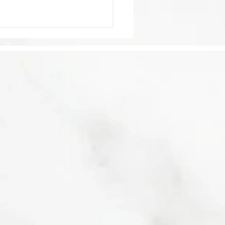
Dominique élue
leure île des
aïbes par Travel +
sure