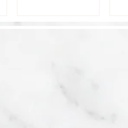
Les World's Best
La 
Awards 2026 de
meil
Travel + Leisure
Car
consacrent Jérusalem
Lei
meilleure ville