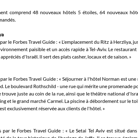
ment comprend 48 nouveaux hôtels 5 étoiles, 64 nouveaux hôtel
mandés. 
ya
par le Forbes Travel Guide : « L'emplacement du Ritz à Herzliya, ju
vironnement paisible et un accès rapide à Tel-Aviv. Le restaurant d
appréciés d'Israël. Il sert des plats casher, locaux et de saison. »
 par le Forbes Travel Guide : « Séjourner à l'hôtel Norman est une 
pied. Le boulevard Rothschild - une rue qui mérite une promenade po
 trouve juste au coin de la rue, ainsi que le théâtre national d'Isra
ng et le grand marché Carmel. La piscine à débordement sur le toit 
 est exclusivement réservée aux clients de l'hôtel. »
 par le Forbes Travel Guide : « Le Setai Tel Aviv est situé dans 
ôté de la tour historique de l'horloge de Jaffa. Il se trouve égale