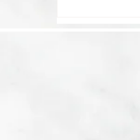
La barrière de la
langue freine près d'un
Français sur quatre
dans ses projets de
voyage en Asie, selon