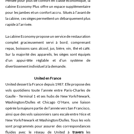
Pensée pour plus de confort en classe économique, la 
cabine Economy Plus offre un espace supplémentaire 
pour les jambes et un confort accru. Situés à l’avant de 
la cabine, ces sièges permettent un débarquement plus 
rapide à l’arrivée. 
La cabine Economy propose un service de restauration 
complet gracieusement servi à bord, comprenant 
repas, boissons sans alcool, jus, bière, vin, thé et café. 
Sur la majorité des appareils, les sièges sont équipés 
d’un appui-tête réglable et d’un système de 
divertissement individuel à la demande.  
United en France
United dessert la France depuis 1987. Elle propose des 
vols quotidiens toute l’année entre Paris-Charles de 
Gaulle - Terminal 1 et ses hubs de New York/Newark, 
Washington/Dulles et Chicago O’Hare, une liaison 
opérée 
la majeure partie de l’année
 vers San Francisco, 
ainsi que des vols saisonniers sans escale entre Nice et 
New York/Newark et Washington/Dulles. Tous les vols 
sont programmés pour assurer des correspondances 
fluides avec le réseau de United à 
travers
 les 