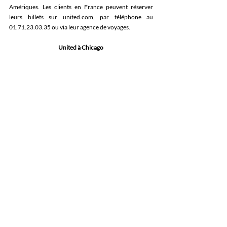
Amériques. Les clients en France peuvent réserver 
leurs billets sur 
united.com
, par téléphone au 
01.71.23.03.35 ou via leur agence de voyages
.  
United à Chicago
United est la première compagnie opérant à l’aéroport 
international O’Hare (ORD). Elle y propose plus de 
540 vols quotidiens vers plus de 185 destinations aux 
États-Unis et dans le monde. 
En avril 2025, United a inauguré son salon Polaris 
entièrement rénové et agrandi à l’aéroport de Chicago 
O’Hare. D’une superficie de près de 2 300 m² (soit 50 
% de surface supplémentaire), ce salon premium offre 
plus de 350 places assises, un espace de restauration 
élargi avec 50 couverts, un second bar, six nouvelles 
suites de douche, des espaces privatifs pour se 
détendre ou travailler, ainsi qu’une sélection de 
produits en partenariat avec Crate & Barrel - une 
collaboration inédite pour l’enseigne d’ameublement 
américaine. 
A propos de United