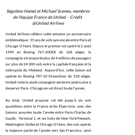
Ségolène Hamel et Michael Scemes, membres 
de l'équipe France de United  - Crédit  
@United Airlines
United Airlines célèbre cette semaine un anniversaire 
emblématique : 35 ans de vols sans escale entre Paris et 
Chicago O’Hare. Depuis le premier vol opéré le 2 août 
1990 en Boeing 767-200ER de 168 sièges, la 
compagnie a transporté plus de 4 millions de passagers 
sur plus de 24 000 vols entre la capitale française et la 
métropole du Midwest. Aujourd’hui, cette liaison est 
opérée en Boeing 787-10 Dreamliner de 318 sièges. 
United reste la seule compagnie aérienne américaine à 
desservir Paris–Chicago en vol direct toute l’année. 
Au total, United propose cet été jusqu’à six vols 
quotidiens entre la France et les États-Unis, avec des 
liaisons assurées toute l’année entre Paris-Charles de 
Gaulle - Terminal 1, et ses hubs de New York/Newark, 
Washington Dulles et Chicago O’Hare, des vols opérés 
la majeure partie de l’année vers San Francisco, ainsi 