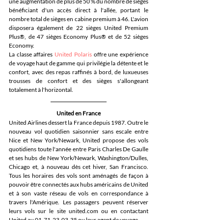
une augmentation de plus de 50 % du nombre de sièges 
bénéficiant d'un accès direct à l'allée, portant le 
nombre total de sièges en cabine premium à 46. L'avion 
disposera également de 22 sièges United Premium 
Plus®, de 47 sièges Economy Plus® et de 52 sièges 
Economy. 
La classe affaires 
United Polaris
 offre une expérience 
de voyage haut de gamme qui privilégie la détente et le 
confort, avec des repas raffinés à bord, de luxueuses 
trousses de confort et des sièges s'allongeant 
totalement à l'horizontal. 
United en France
United Airlines dessert la France depuis 1987. Outre le 
nouveau vol quotidien saisonnier sans escale entre 
Nice et New York/Newark, United propose des vols 
quotidiens toute l'année entre Paris Charles De Gaulle 
et ses hubs de New York/Newark, Washington/Dulles, 
Chicago et, à nouveau dès cet hiver, San Francisco. 
Tous les horaires des vols sont aménagés de façon à 
pouvoir être connectés aux hubs américains de United 
et à son vaste réseau de vols en correspondance à 
travers l'Amérique. Les passagers peuvent réserver 
leurs vols sur le site united.com ou en contactant 
United au 01-71-23-03-35 ou leur agent de voyage.