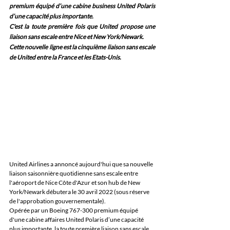
premium équipé d’une cabine business United Polaris 
d’une capacité plus importante.
C'est la toute première fois que United propose une 
liaison sans escale entre Nice et New York/Newark.
Cette nouvelle ligne est la cinquième liaison sans escale 
de United entre la France et les Etats-Unis.
United Airlines a annoncé aujourd'hui que sa nouvelle 
liaison saisonnière quotidienne sans escale entre 
l'aéroport de Nice Côte d'Azur et son hub de New 
York/Newark débutera le 30 avril 2022 (sous réserve 
de l'approbation gouvernementale).
Opérée par un Boeing 767-300 premium équipé 
d'une cabine affaires United Polaris d’une capacité 
plus importante, la toute première liaison sans escale 