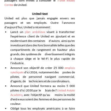
passagers sont invités à consulter le 
Travel Ready 
Center
 de United.
United Next
United est plus que jamais engagée envers ses 
passagers et ses employés. Outre l'annonce 
d'aujourd'hui, United a récemment :
Lancé un 
plan ambitieux
 visant à transformer      
l'expérience client de United en ajoutant et en 
modernisant des centaines      d'avions, ainsi qu'en 
investissant dans des fonctionnalités telles que des      
compartiments de rangement en hauteur plus 
grands, des systèmes de      divertissement intégrés 
à chaque siège et le Wi-Fi le plus rapide de      
l’industrie. 
Annoncé son objectif de créer 25 000 
emplois 
syndiqués
 d'ici 2026, notamment des      postes de 
pilotes, de personnel navigant commercial, 
d'agents, de      techniciens et de coordinateurs.
Annoncé que United formera au moins 5 000 
pilotes d'ici 2030 par le      biais de l'
United Aviate 
Academy
, avec l'objectif qu'au      moins la moitié 
d'entre eux soient des femmes et des personnes de 
couleur.
Obligé tous les employés américains à se faire 