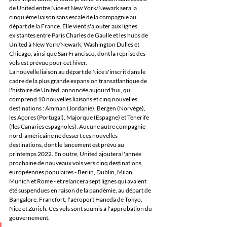
de United entre Nice et New York/Newark sera la 
cinquième liaison sans escale de la compagnie au 
départ de la France. Elle vient s'ajouter aux lignes 
existantes entre Paris Charles de Gaulle et les hubs de 
United à New York/Newark, Washington Dulles et 
Chicago, ainsi que San Francisco, dont la reprise des 
vols est prévue pour cet hiver.
La nouvelle liaison au départ de Nice s'inscrit dans le 
cadre de la plus grande expansion transatlantique de 
l'histoire de United, annoncée aujourd'hui, qui 
comprend 10 nouvelles liaisons et cinq nouvelles 
destinations : Amman (Jordanie), Bergen (Norvège), 
les Açores (Portugal), Majorque (Espagne) et Tenerife 
(îles Canaries espagnoles). Aucune autre compagnie 
nord-américaine ne dessert ces nouvelles 
destinations, dont le lancement est prévu au 
printemps 2022. En outre, United ajoutera l'année 
prochaine de nouveaux vols vers cinq destinations 
européennes populaires - Berlin, Dublin, Milan, 
Munich et Rome - et relancera sept lignes qui avaient 
été suspendues en raison de la pandémie, au départ de 
Bangalore, Francfort, l'aéroport Haneda de Tokyo, 
Nice et Zurich. Ces vols sont soumis à l'approbation du 
gouvernement.