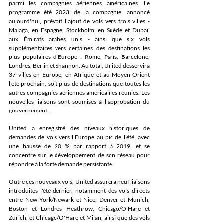
parmi les compagnies aériennes américaines. Le 
programme été 2023 de la compagnie, annoncé 
aujourd'hui, prévoit l'ajout de vols vers trois villes - 
Malaga, en Espagne, Stockholm, en Suède et Dubaï, 
aux Émirats arabes unis - ainsi que six vols 
supplémentaires vers certaines des destinations les 
plus populaires d'Europe : Rome, Paris, Barcelone, 
Londres, Berlin et Shannon. Au total, United desservira 
37 villes en Europe, en Afrique et au Moyen-Orient 
l'été prochain, soit plus de destinations que toutes les 
autres compagnies aériennes américaines réunies. Les 
nouvelles liaisons sont soumises à l'approbation du 
gouvernement.
United a enregistré des niveaux historiques de 
demandes de vols vers l'Europe au pic de l'été, avec 
une hausse de 20 % par rapport à 2019, et se 
concentre sur le développement de son réseau pour 
répondre à la forte demande persistante. 
Outre ces nouveaux vols, United assurera neuf liaisons 
introduites l'été dernier, notamment des vols directs 
entre New York/Newark et Nice, Denver et Munich, 
Boston et Londres Heathrow, Chicago/O'Hare et 
Zurich, et Chicago/O'Hare et Milan, ainsi que des vols 