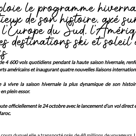
ploie le programme hiverna
ieux de son histoire, axé su
, l'Europe du Sud, l'Améri
les destinations ski et soleil
is
e 4 600 vols quotidiens pendant la haute saison hivernale, renfo
ts américains et inaugurant quatre nouvelles liaisons internation
 à vivre la saison hivernale la plus dynamique de son histoir
en plein essor.
te officiellement le 24 octobre avec le lancement d’un vol direc
aroc.
 cours duquel elle a transporté près de 48 millions de voyageurs, U