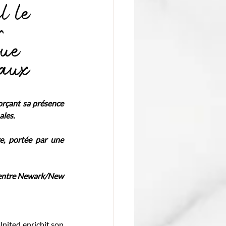
l le
r
que
 aux
rçant sa présence 
ales.
e, portée par une 
t entre Newark/New 
nited enrichit son 