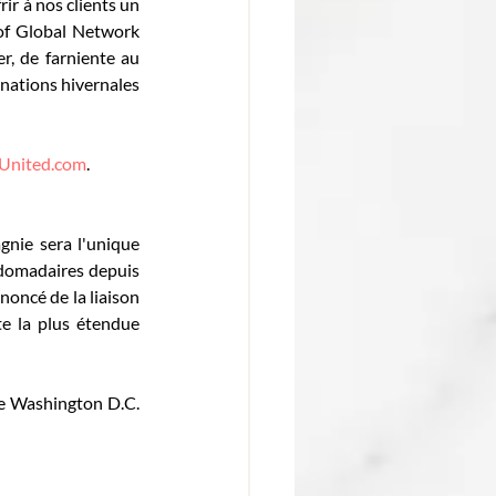
ir à nos clients un 
 of Global Network 
, de farniente au 
inations hivernales 
United.com
. 
gnie sera l'unique 
bdomadaires depuis 
ncé de la liaison 
e la plus étendue 
e Washington D.C. 