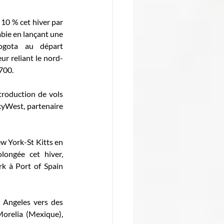
10 % cet hiver par 
bie en lançant une 
Bogota au départ 
r reliant le nord-
700. 
roduction de vols 
kyWest, partenaire 
 York-St Kitts en 
ngée cet hiver, 
k à Port of Spain 
 Angeles vers des 
relia (Mexique), 