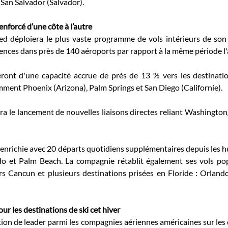
 San Salvador (Salvador). 
nforcé d’une côte à l’autre
ed déploiera le plus vaste programme de vols intérieurs de son h
nces dans près de 140 aéroports par rapport à la même période l'a
ront d'une capacité accrue de près de 13 % vers les destination
ment Phoenix (Arizona), Palm Springs et San Diego (Californie). 
 le lancement de nouvelles liaisons directes reliant Washington/
e enrichie avec 20 départs quotidiens supplémentaires depuis les h
o et Palm Beach. La compagnie rétablit également ses vols popu
s Cancun et plusieurs destinations prisées en Floride : Orlando,
ur les destinations de ski cet hiver
ion de leader parmi les compagnies aériennes américaines sur les d