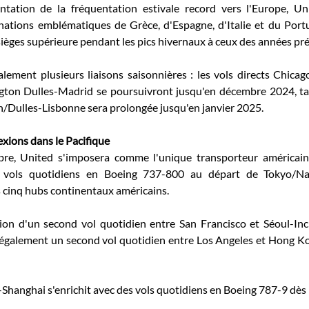
ation de la fréquentation estivale record vers l'Europe, Uni
nations emblématiques de Grèce, d'Espagne, d'Italie et du Portug
sièges supérieure pendant les pics hivernaux à ceux des années pr
ement plusieurs liaisons saisonnières : les vols directs Chicag
ton Dulles-Madrid se poursuivront jusqu'en décembre 2024, tand
Dulles-Lisbonne sera prolongée jusqu'en janvier 2025. 
xions dans le Pacifique
re, United s'imposera comme l'unique transporteur américain
s vols quotidiens en Boeing 737-800 au départ de Tokyo/Narit
cinq hubs continentaux américains. 
ction d'un second vol quotidien entre San Francisco et Séoul-Inc
 également un second vol quotidien entre Los Angeles et Hong Ko
Shanghai s'enrichit avec des vols quotidiens en Boeing 787-9 dès l