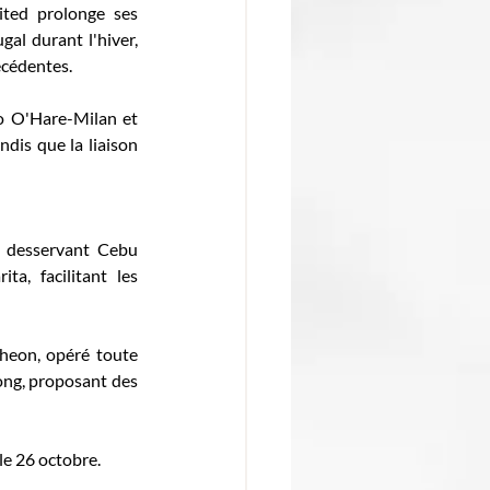
ted prolonge ses 
al durant l'hiver, 
écédentes. 
o O'Hare-Milan et 
is que la liaison 
 desservant Cebu 
a, facilitant les 
heon, opéré toute 
ng, proposant des 
e 26 octobre. 