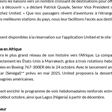
ions les liaisons vers un nombre croissant de destinations pour offr
s à découvrir », a déclaré Patrick Quayle, Senior Vice President
chez United. « Que nos passagers rêvent d'aventures à l'étranger
les meilleures stations du pays, nous leur facilitons l'accès aux dest
sent disponibles à la réservation sur l'application United et le site 
e en Afrique
ra le plus grand réseau de son histoire vers l’Afrique. La compa
rectement les États-Unis à Marrakech, grâce à trois rotations he
s en Boeing 767-300ER dès le 24 octobre. Avec le lancement anno
r (Sénégal)** prévu en mai 2025, United proposera la dessert
pagnies américaines. 
vient enrichir le programme de vols hebdomadaires renforcés entr
début octobre, ainsi que Lagos (Nigeria) à partir de décembre. 
neur