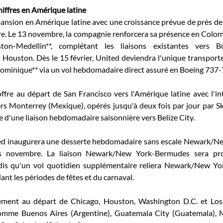
hiffres en Amérique latine
ansion en Amérique latine avec une croissance prévue de près de 
re. Le 13 novembre, la compagnie renforcera sa présence en Colom
ton-Medellin**, complétant les liaisons existantes vers 
ouston. Dès le 15 février, United deviendra l'unique transporteu
 Dominique** via un vol hebdomadaire direct assuré en Boeing 737-
fre au départ de San Francisco vers l'Amérique latine avec l'int
ers Monterrey (Mexique), opérés jusqu'à deux fois par jour par S
e d'une liaison hebdomadaire saisonnière vers Belize City. 
ed inaugurera une desserte hebdomadaire sans escale Newark/New
 novembre. La liaison Newark/New York-Bermudes sera prolo
dis qu'un vol quotidien supplémentaire reliera Newark/New Yor
nt les périodes de fêtes et du carnaval. 
lement au départ de Chicago, Houston, Washington D.C. et Los
mme Buenos Aires (Argentine), Guatemala City (Guatemala), Mo