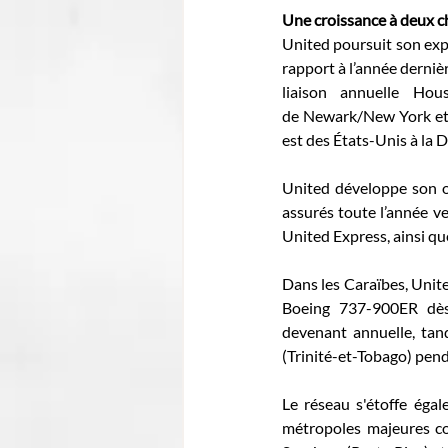
Une croissance à deux c
United poursuit son exp
rapport à l’année derniè
liaison annuelle Hous
de Newark/New York et H
est des États-Unis à la
United développe son of
assurés toute l’année v
United Express, ainsi qu
Dans les Caraïbes, Unit
Boeing 737-900ER dès
devenant annuelle, tan
(Trinité-et-Tobago) penda
Le réseau s'étoffe éga
métropoles majeures co