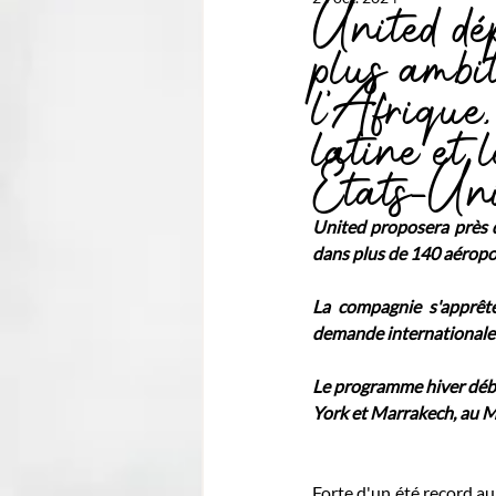
United dé
plus ambit
l'Afrique
latine et 
États-Un
United proposera près d
dans plus de 140 aéropor
La compagnie s'apprête
demande internationale 
Le programme hiver débu
York et Marrakech, au M
Forte d'un été record au