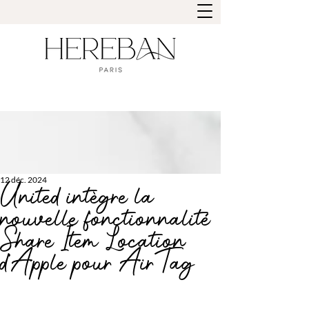
12 déc. 2024
United intègre la
nouvelle fonctionnalité
Share Item Location
d'Apple pour AirTag