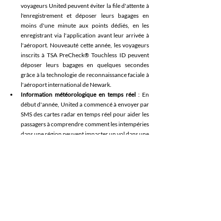
voyageurs United peuvent éviter la file d'attente à 
l'enregistrement et déposer leurs bagages en 
moins d'une minute aux points dédiés, en les 
enregistrant via l'application avant leur arrivée à 
l'aéroport. Nouveauté cette année, les voyageurs 
inscrits à TSA PreCheck® Touchless ID peuvent 
déposer leurs bagages en quelques secondes 
grâce à la technologie de reconnaissance faciale à 
l'aéroport international de Newark. 
Information météorologique en temps réel
 : En 
début d'année, United a commencé à envoyer par 
SMS des cartes radar en temps réel pour aider les 
passagers à comprendre comment les intempéries 
dans une région peuvent impacter un vol dans une 
autre partie du pays. United est la première et 
unique compagnie aérienne américaine à fournir 
ce type d'informations spécifiques à ses clients, 
grâce à l'utilisation d'outils d'intelligence 
artificielle. 
Assistance automatique au rebooking en cas de 
perturbation des vols, directement dans 
l'application
 : En cas d'imprévu, les clients se 