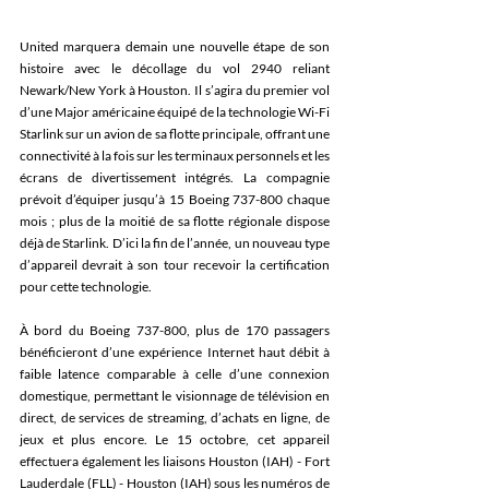
United marquera demain une nouvelle étape de son 
histoire avec le décollage du vol 2940 reliant 
Newark/New York à Houston. Il s’agira du premier vol 
d’une Major américaine équipé de la technologie Wi-Fi 
Starlink sur un avion de sa flotte principale, offrant une 
connectivité à la fois sur les terminaux personnels et les 
écrans de divertissement intégrés. La compagnie 
prévoit d’équiper jusqu’à 15 Boeing 737-800 chaque 
mois ; plus de la moitié de sa flotte régionale dispose 
déjà de Starlink. D’ici la fin de l’année, un nouveau type 
d’appareil devrait à son tour recevoir la certification 
pour cette technologie.
À bord du Boeing 737-800, plus de 170 passagers 
bénéficieront d’une expérience Internet haut débit à 
faible latence comparable à celle d’une connexion 
domestique, permettant le visionnage de télévision en 
direct, de services de streaming, d’achats en ligne, de 
jeux et plus encore. Le 15 octobre, cet appareil 
effectuera également les liaisons Houston (IAH) - Fort 
Lauderdale (FLL) - Houston (IAH) sous les numéros de 