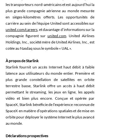
les transporteurs nord-américains et est aujourd’hui la 
plus grande compagnie aérienne au monde mesurée 
en sièges-kilomètres offerts. Les opportunités de 
carrière au sein de l’équipe United sont accessibles sur 
united.com/careers
, et davantage d’informations sur la 
compagnie figurent sur 
united.com
. United Airlines 
Holdings, Inc., société mère de United Airlines, Inc., est 
cotée au Nasdaq sous le symbole « UAL ».
À
 propos de Starlink
Starlink fournit un accès Internet haut débit à faible 
latence aux utilisateurs du monde entier. Première et 
plus grande constellation de satellites en orbite 
terrestre basse, Starlink offre un accès à haut débit 
permettant le streaming, les jeux en ligne, les appels 
vidéo et bien plus encore. Conçue et opérée par 
SpaceX, Starlink bénéficie de l’expérience reconnue de 
SpaceX en matière d’opérations spatiales et de mise en 
orbite pour déployer le système Internet le plus avancé 
au monde.
Déclarations prospectives