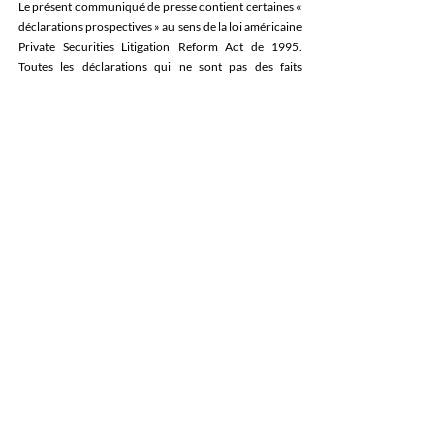
Le présent communiqué de presse contient certaines « 
déclarations prospectives » au sens de la loi américaine 
Private Securities Litigation Reform Act de 1995. 
Toutes les déclarations qui ne sont pas des faits 
historiques sont, ou peuvent être considérées comme, 
des déclarations prospectives. Ces déclarations 
reposent sur des performances historiques ainsi que 
sur des prévisions, estimations et projections relatives 
aux résultats financiers futurs, objectifs, plans, 
engagements, stratégies et perspectives de la 
compagnie. Elles comportent des risques, hypothèses 
et incertitudes inhérents, connus ou inconnus, 
pouvant entraîner des écarts significatifs entre les 
résultats réels et ceux exprimés ou sous-entendus dans 
ces déclarations. Aucune déclaration prospective ne 
peut être garantie. Les déclarations figurant dans le 
présent communiqué doivent être évaluées à la 
lumière des nombreux risques et incertitudes qui 
affectent les activités et le marché de United, 
notamment ceux identifiés dans les sections « Analyse 
de la situation financière et des résultats d’exploitation 
» et « Facteurs de risque » du rapport annuel de United 
sur le formulaire 10-K pour l’exercice clos le 31 