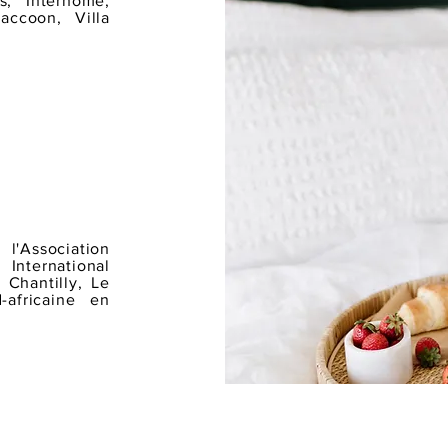
s, Interhome,
ccoon, Villa
Association
 International
Chantilly, Le
-africaine en