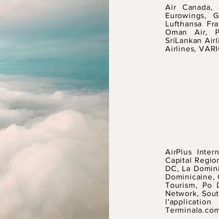
Air Canada, A
Eurowings, G
Lufthansa Fra
Oman Air, Pa
SriLankan Airl
Airlines, VARI
AirPlus Inter
Capital Regi
DC, La Domini
Dominicaine, 
Tourism, Po 
Network, Sout
l'applicati
Terminala.com,