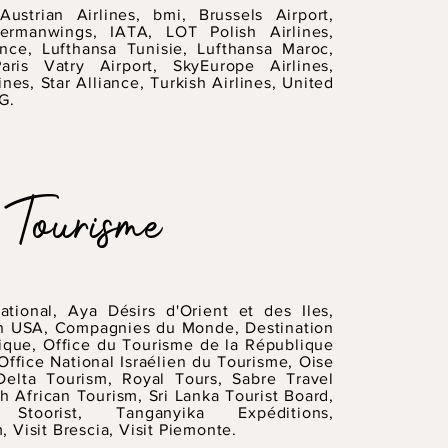
ustrian Airlines, bmi, Brussels Airport,
ermanwings, IATA, LOT Polish Airlines,
nce, Lufthansa Tunisie, Lufthansa Maroc,
ris Vatry Airport, SkyEurope Airlines,
ines, Star Alliance, Turkish Airlines, United
G.
Tourisme
national, Aya Désirs d'Orient et des Iles,
on USA, Compagnies du Monde, Destination
que, Office du Tourisme de la République
Office National Israélien du Tourisme, Oise
Delta Tourism, Royal Tours, Sabre Travel
h African Tourism, Sri Lanka Tourist Board,
on Stoorist, Tanganyika Expéditions,
 Visit Brescia, Visit Piemonte.