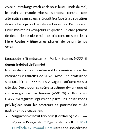
Avec quatre longs week-ends pour le seul mois de mai, 
le train à grande vitesse s’impose comme une 
alternative sans stress et à coût fixe face à la circulation 
dense et aux prix élevés du carburant sur l’autoroute. 
Pour inspirer les voyageurs en quête d’un changement 
de décor de dernière minute, 
Trip.com
 présente les 
« 
Hero Routes »
 (itinéraires phares) de ce printemps 
2026 : 
L'escapade « Trendsetter » : Paris – Nantes (+777 % 
depuis le début de l'année)
Nantes décroche officiellement la première place des 
escapades culturelles de 2026. Avec une croissance 
spectaculaire de 777 %, les voyageurs affluent vers la 
cité des Ducs pour sa scène artistique dynamique et 
son énergie créative. Rennes (+591 %) et Bordeaux 
(+422 %) figurent également parmi les destinations 
privilégiées pour les amateurs de patrimoine et de 
gastronomie d'exception. 
Suggestion d'hôtel 
Trip.com
 (Bordeaux) :
 Pour un 
séjour à l'image de l'élégance de la ville, 
l'Hôtel 
Burdigala by Inwood Hotels
 propose une adresse 