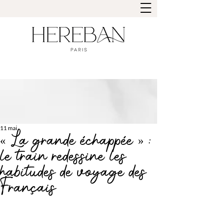
11 mai
« La grande échappée » :
le train redessine les
habitudes de voyage des
Français