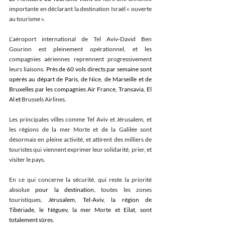
importante en déclarant la destination Israël « ouverte 
au tourisme ».
L’aéroport international de Tel Aviv-David Ben 
Gourion est pleinement opérationnel, et les 
compagnies aériennes reprennent progressivement 
leurs liaisons. 
Près de 60 vols directs par semaine sont 
opérés au départ de Paris, de Nice, de Marseille et de 
Bruxelles par les compagnies Air France, Transavia, El 
Al et 
Brussels Airlines
.
Les principales villes comme Tel Aviv et Jérusalem, et 
les régions de la mer Morte et de la Galilée sont 
désormais en pleine activité, et attirent des milliers de 
touristes qui viennent exprimer leur solidarité, prier, et 
visiter le pays
.
En ce qui concerne la sécurité, qui reste la priorité 
absolue 
pour la destination
,
toutes les zones 
touristiques, 
Jérusalem, Tel-Aviv, la région de 
Tibériade, le Néguev, la mer Morte et Eilat, sont 
totalement sûres.