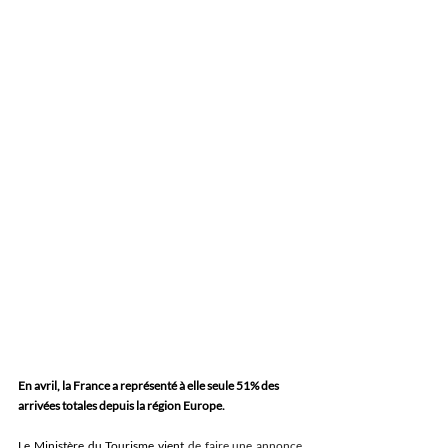
En avril, la France a représenté à elle seule 51% des 
arrivées totales depuis la région Europe.
Le Ministère du Tourisme vient 
de faire une annonce 