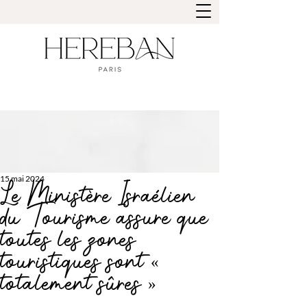
15 mai 2024
Le Ministère Israélien
du Tourisme assure que
toutes les zones
touristiques sont «
totalement sûres »