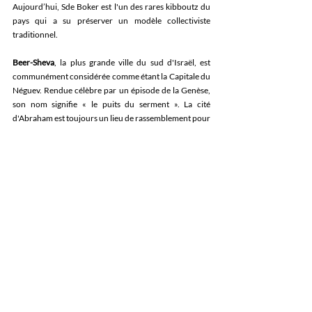
Aujourd’hui, Sde Boker est l'un des rares kibboutz du 
pays qui a su préserver un modèle collectiviste 
traditionnel. 
Beer-Sheva
, la plus grande ville du sud d'Israël, est 
communément considérée comme étant la Capitale du 
Néguev. Rendue célèbre par un épisode de la Genèse, 
son nom signifie « le puits du serment ». La cité 
d'Abraham est toujours un lieu de rassemblement pour 
les Bédouins, et leur présence, bien que discrète, 
rappelle le passé nomade de la ville. La vieille ville 
ottomane, où l'on peut voir l'ancienne mosquée, est le 
cœur de Beer Sheba. Les vestiges d'une localité israélite 
du VIIIe siècle av. JC ont été mis au jour sur le site 
archéologique de Tel Beer Sheba (à 4 km à l'est de la 
ville). On y a notamment découvert le fameux puits 
d'Abraham.
Côté hébergements
L’offre est variée. Ill est possible de séjourner dans des 
hôtels de luxe, mais aussi dans des chambres d’hôte, 
des kibboutz, des zimmerims ou des maisons/villas 