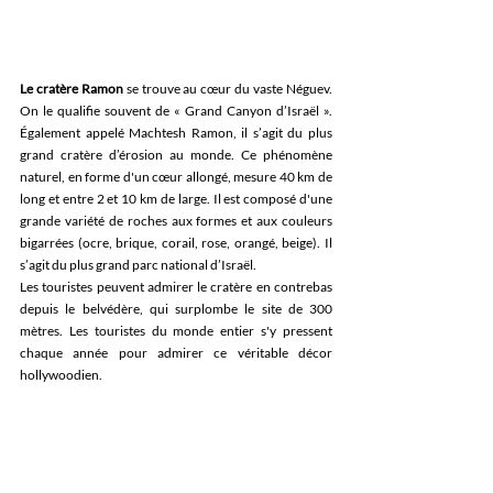
Le cratère Ramon
 se trouve au cœur du vaste Néguev. 
On le qualifie souvent de « Grand Canyon d’Israël ». 
Également appelé Machtesh Ramon, il s’agit du plus 
grand cratère d’érosion au monde. Ce phénomène 
naturel, en forme d'un cœur allongé, mesure 40 km de 
long et entre 2 et 10 km de large. Il est composé d'une 
grande variété de roches aux formes et aux couleurs 
bigarrées (ocre, brique, corail, rose, orangé, beige). Il 
s’agit du plus grand parc national d’Israël.
Les touristes peuvent admirer le cratère en contrebas 
depuis le belvédère, qui surplombe le site de 300 
mètres. Les touristes du monde entier s'y pressent 
chaque année pour admirer ce véritable décor 
hollywoodien.