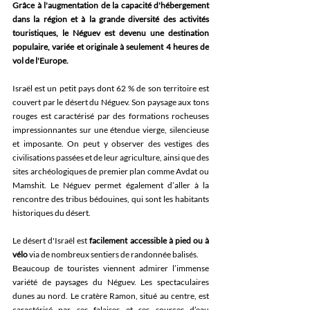
Grâce à l'augmentation de la capacité d'hébergement 
dans la région et à la grande diversité des activités 
touristiques, le Néguev est devenu une destination 
populaire, variée et originale à seulement 4 heures de 
vol de l'Europe.
Israël est un petit pays dont 62 % de son territoire est 
couvert par le désert du Néguev. Son paysage aux tons 
rouges est caractérisé par des formations rocheuses 
impressionnantes sur une étendue vierge, silencieuse 
et imposante. On peut y observer des vestiges des 
civilisations passées et de leur agriculture, ainsi que des 
sites archéologiques de premier plan comme Avdat ou 
Mamshit. Le Néguev permet également d’aller à la 
rencontre des tribus bédouines, qui sont les habitants 
historiques du désert.
Le désert d'Israël est
 facilement accessible à pied ou à 
vélo
 via de nombreux sentiers de randonnée balisés. 
Beaucoup de touristes viennent admirer l’immense 
variété de paysages du Néguev. Les spectaculaires 
dunes au nord. Le cratère Ramon, situé au centre, est 
caractérisé par ses falaises et ses sources d’eau 