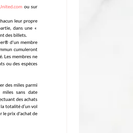
United.com
 ou sur 
chacun leur propre 
artie, dans une « 
t des billets.
mier® d'un membre 
commun cumuleront 
ué. Les membres ne 
ts ou des espèces 
er des miles parmi 
 miles sans date 
fectuant des achats 
a totalité d’un vol 
le prix d'achat de 