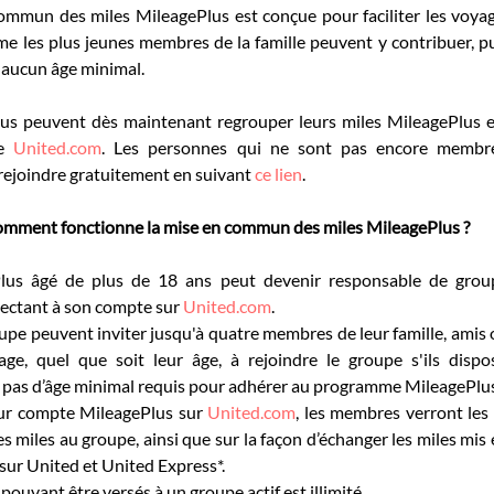
commun des miles MileagePlus est conçue pour faciliter les voyag
e les plus jeunes membres de la famille peuvent y contribuer, pu
 aucun âge minimal.
s peuvent dès maintenant regrouper leurs miles MileagePlus e
e 
United.com
. Les personnes qui ne sont pas encore membr
rejoindre gratuitement en suivant 
ce lien
.
mment fonctionne la mise en commun des miles MileagePlus ?
us âgé de plus de 18 ans peut devenir responsable de group
ectant à son compte sur 
United.com
.
upe peuvent inviter jusqu'à quatre membres de leur famille, amis
ge, quel que soit leur âge, à rejoindre le groupe s'ils disp
y a pas d’âge minimal requis pour adhérer au programme MileagePlu
eur compte MileagePlus sur 
United.com
, les membres verront les i
s miles au groupe, ainsi que sur la façon d’échanger les miles mi
sur United et United Express*.
ouvant être versés à un groupe actif est illimité.