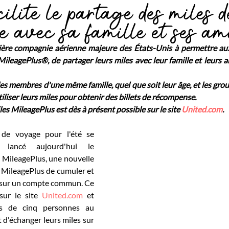
ilite le partage des miles d
e avec sa famille et ses am
ière compagnie aérienne majeure des États-Unis à permettre a
ileagePlus®, de partager leurs miles avec leur famille et leurs 
 les membres d'une même famille, quel que soit leur âge, et les gro
iliser leurs miles pour obtenir des billets de récompense.
s MileagePlus est dès à présent possible sur le site 
United.com
.
 de voyage pour l'été se 
 lancé aujourd'hui le 
MileagePlus, une nouvelle 
MileagePlus de cumuler et 
 sur un compte commun. Ce 
sur le site 
United.com
 et 
s de cinq personnes au 
d'échanger leurs miles sur 