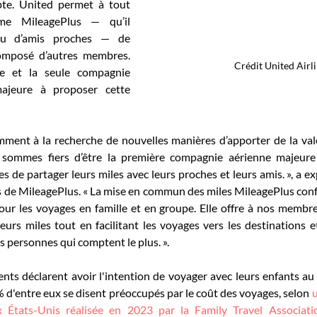
e. United permet à tout 
e MileagePlus — qu’il 
ou d’amis proches — de 
omposé d’autres membres. 
Crédit United Airl
e et la seule compagnie 
ajeure à proposer cette 
ent à la recherche de nouvelles manières d’apporter de la vale
sommes fiers d’être la première compagnie aérienne majeure 
de partager leurs miles avec leurs proches et leurs amis. », a ex
 de MileagePlus. « La mise en commun des miles MileagePlus confo
r les voyages en famille et en groupe. Elle offre à nos membre
r leurs miles tout en facilitant les voyages vers les destinations 
s personnes qui comptent le plus. ».
ts déclarent avoir l'intention de voyager avec leurs enfants au 
% d'entre eux se disent préoccupés par le coût des voyages, selon 
u
x États-Unis réalisée en 2023 par la Family Travel Associati