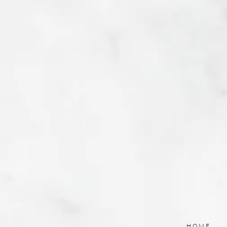
langue freine près d'un
Français sur quatre
dans ses projets de
voyage en Asie, selon
une étude Trip.com
HOME