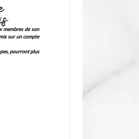
e
is
ux membres de son 
amis sur un compte 
upes, pourront plus 