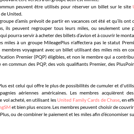
mmun peuvent être utilisés pour réserver un billet sur le site 
e de United.
groupe d’amis prévoit de partir en vacances cet été et qu’ils ont 
, ils peuvent regrouper tous leurs miles, ou seulement une p
i pourra servir à acheter des billets d’avion et à couvrir le montan
des miles à un groupe MileagePlus n'affectera pas le statut Pre
les membres voyageant avec un billet utilisant des miles mis en 
fication Premier (PQP) éligibles, et non le membre qui a contrib
 en commun des PQP, des vols qualifiants Premier, des PlusPoin
 est celui qui offre le plus de possibilités de cumuler et d'utilis
pagnies aériennes américaines. Les membres acquièrent des
vol acheté, en utilisant les 
United Family Cards de Chase
, en ef
ingSM
 et bien plus encore. Les membres peuvent choisir de couvrir l
Plus, ou de combiner le paiement et les miles afin d’économiser sur 