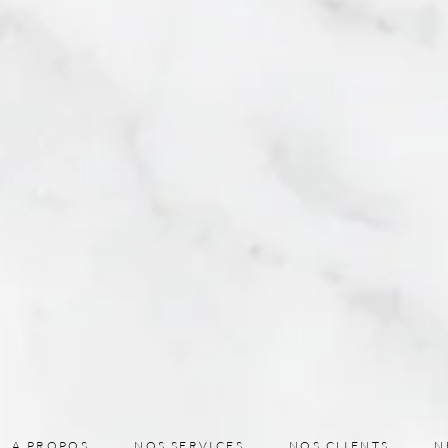
nouvelle innovation en
Aw
classe Economy : des
Tra
sièges Economy Plus
con
offrant davantage
meil
d'espace latéral
d'A
Moy
A PROPOS
NOS SERVICES
NOS CLIENTS
N