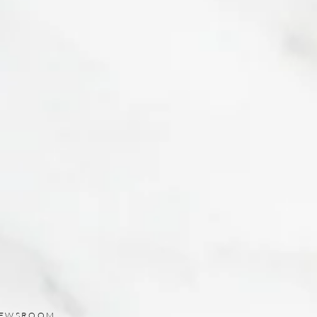
ards 2026 de
vel + Leisure
sacrent Jérusalem
leure ville
frique et du
en-Orient
EWSROOM