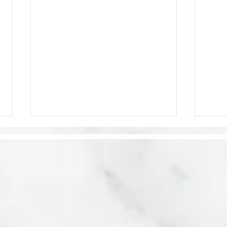
United lance une
Les