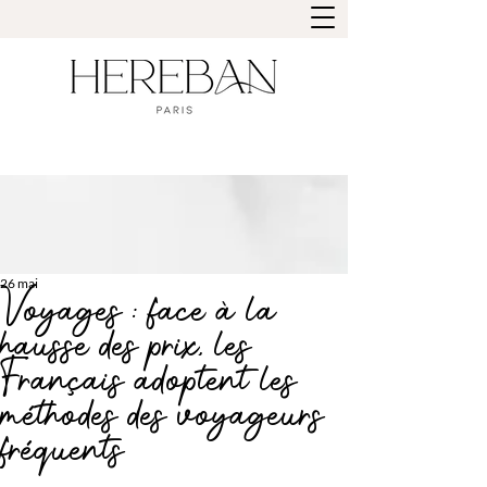
26 mai
Voyages : face à la
hausse des prix, les
Français adoptent les
méthodes des voyageurs
fréquents