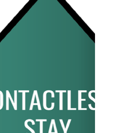
internautes sur son site www.interhome.fr au cours
des derniers mois.