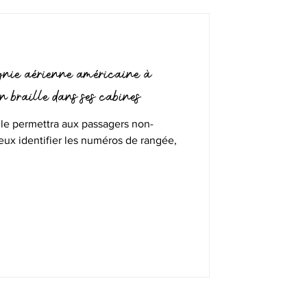
gnie aérienne américaine à
 braille dans ses cabines
tile permettra aux passagers non-
ux identifier les numéros de rangée,