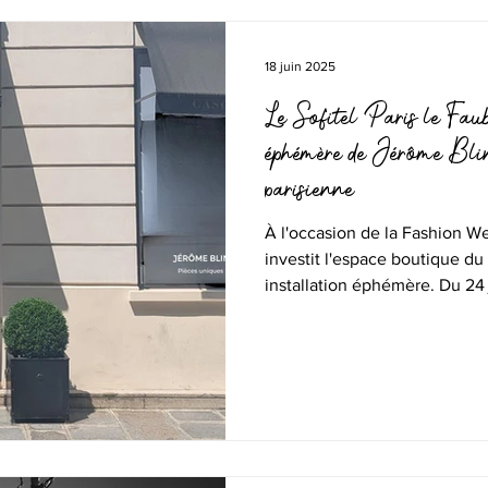
18 juin 2025
Le Sofitel Paris le Fau
éphémère de Jérôme Bli
parisienne
À l'occasion de la Fashion We
investit l'espace boutique du
installation éphémère. Du 24 j
accueille une collaboration e
chaussures Paon-Paon.