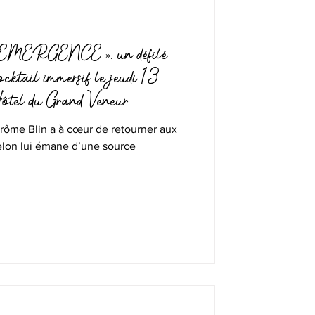
« EMERGENCE », un défilé –
ocktail immersif le jeudi 13
ôtel du Grand Veneur
rôme Blin a à cœur de retourner aux