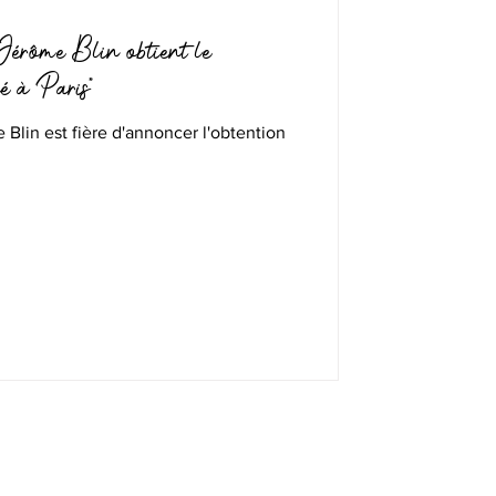
érôme Blin obtient le
ué à Paris"
Blin est fière d'annoncer l'obtention