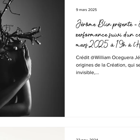
9 mars 2025
Jérôme Blin présente 
performance suivi d’un c
mars 2025 à 19h à l'H
Crédit @William Oceguera Jé
origines de la Création, qui selon lui émane d’une source
invisible,...