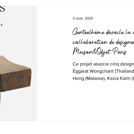
3 sept. 2025
Genteelhome dévoile la c
collaboration de designe
Maison&Objet Paris
Ce projet associe cinq design
Eggarat Wongcharit (Thaïland
Hong (Malaisie), Kezia Karin (
avec les maîtres artisans phi