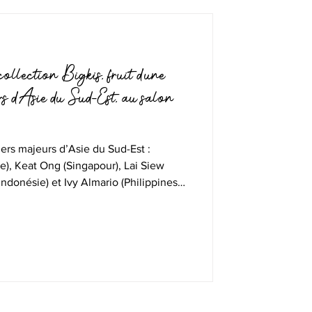
ollection Bigkis, fruit d’une
rs d’Asie du Sud-Est, au salon
ers majeurs d’Asie du Sud-Est :
e), Keat Ong (Singapour), Lai Siew
Indonésie) et Ivy Almario (Philippines),
lippins de Genteelhome.