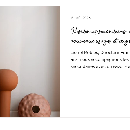
13 août 2025
Résidences secondaires :
nouveaux usages et exige
Lionel Robles, Directeur Fran
ans, nous accompagnons les p
secondaires avec un savoir-f
l’offre de services locatifs s
l’essor des conciergeries, de
intermédiaires, Interhome s
immobilière réglementée, dét
engagée dans une approche 