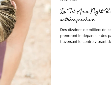
22 oct. 2025
La “Tel Aviv Night Run
octobre prochain
Des dizaines de milliers de c
prendront le départ sur des p
traversant le centre vibrant de
d’installations lumineuses e
accompagneront les participan