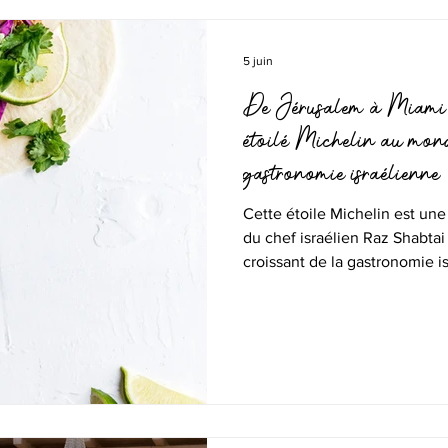
5 juin
De Jérusalem à Miami : 
étoilé Michelin au mond
gastronomie israélienne
Cette étoile Michelin est une
du chef israélien Raz Shabtai
croissant de la gastronomie 
de ses frontières.