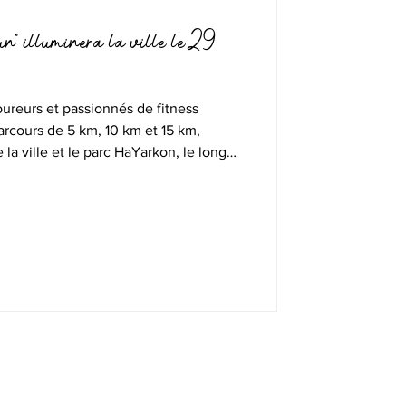
” illuminera la ville le 29
oureurs et passionnés de fitness
arcours de 5 km, 10 km et 15 km,
 la ville et le parc HaYarkon, le long
t de scènes animées par des DJs qui
ts tout au long de la course.