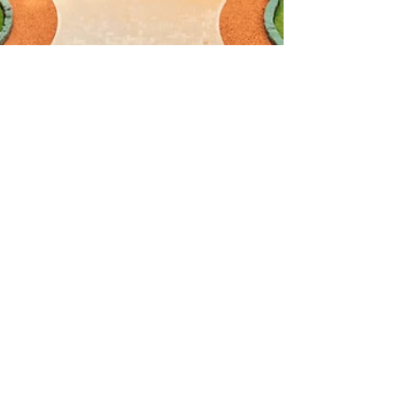
17 janv. 2025
Bilan de la fréquentation touristique
en Israël pour l'année 2024 : la
France maintient sa position de
deuxième marché émetteur
Le tourisme en Israël a montré des signes