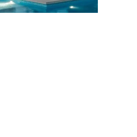
2 juil. 2025
Le luxe à ciel ouvert : cinq villas
d’exception avec piscine sélectionnées
par Interhome pour l’été 2025
Lorsque les températures grimpent, une villa avec
piscine privée devient le cadre idéal pour profiter