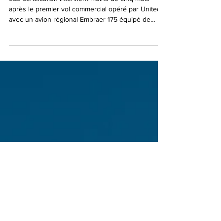
FAA pour son premier avion de ligne
équipé de Starlink
ette certification intervient moins de cinq mois
après le premier vol commercial opéré par United
avec un avion régional Embraer 175 équipé de
Starlink, et moins d’un an après la signature par
United du plus important accord du secteur avec
SpaceX, visant à proposer gratuitement aux
membres MileagePlus® le Wi-Fi rapide et fiable de
Starlink sur l’ensemble de sa flotte principale et
régionale.