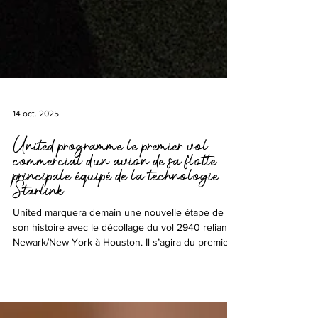
14 oct. 2025
United programme le premier vol
commercial d’un avion de sa flotte
principale équipé de la technologie
Starlink
United marquera demain une nouvelle étape de
son histoire avec le décollage du vol 2940 reliant
Newark/New York à Houston. Il s’agira du premier
vol d’une Major américaine équipé de la
technologie Wi-Fi Starlink sur un avion de sa flotte
principale, offrant une connectivité à la fois sur les