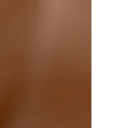
terminaux personnels et les écrans de
divertissement intégrés.