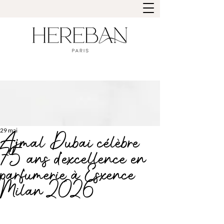
29 mai
Ajmal Dubai célèbre
75 ans d’excellence en
parfumerie à Esxence
Milan 2026