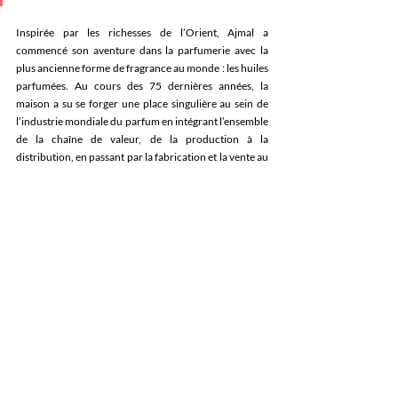
Inspirée par les richesses de l’Orient, Ajmal a 
commencé son aventure dans la parfumerie avec la 
plus ancienne forme de fragrance au monde : les huiles 
parfumées. Au cours des 75 dernières années, la 
maison a su se forger une place singulière au sein de 
l’industrie mondiale du parfum en intégrant l’ensemble 
de la chaîne de valeur, de la production à la 
distribution, en passant par la fabrication et la vente au 
détail. 
Aujourd’hui, Ajmal Dubai compte plus de 400 
boutiques exclusives et distribue ses créations dans 
plus de 70 pays. 
Posts récents
Voir tout